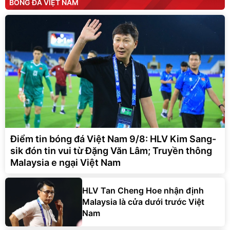
BÓNG ĐÁ VIỆT NAM
Điểm tin bóng đá Việt Nam 9/8: HLV Kim Sang-
sik đón tin vui từ Đặng Văn Lâm; Truyền thông
Malaysia e ngại Việt Nam
HLV Tan Cheng Hoe nhận định
Malaysia là cửa dưới trước Việt
Nam