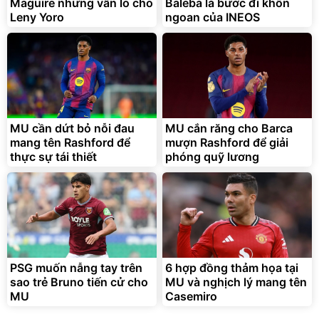
Maguire nhưng vẫn lo cho
Baleba là bước đi khôn
Đã bán nhiều
Đang xem nhiều
Leny Yoro
ngoan của INEOS
G-FORCE VIETNA
MU cần dứt bỏ nỗi đau
MU cắn răng cho Barca
mang tên Rashford để
mượn Rashford để giải
thực sự tái thiết
phóng quỹ lương
PSG muốn nẫng tay trên
6 hợp đồng thảm họa tại
sao trẻ Bruno tiến cử cho
MU và nghịch lý mang tên
MU
Casemiro