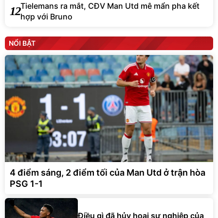
Tielemans ra mắt, CĐV Man Utd mê mẩn pha kết
12
hợp với Bruno
NỔI BẬT
4 điểm sáng, 2 điểm tối của Man Utd ở trận hòa
PSG 1-1
Điều gì đã hủy hoại sự nghiệp của