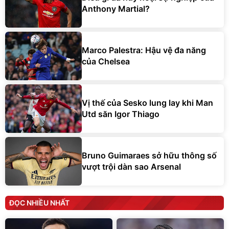
Anthony Martial?
Marco Palestra: Hậu vệ đa năng
của Chelsea
Vị thế của Sesko lung lay khi Man
Utd săn Igor Thiago
Bruno Guimaraes sở hữu thông số
vượt trội dàn sao Arsenal
ĐỌC NHIỀU NHẤT