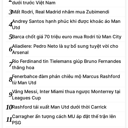
dưới trước Việt Nam
3
Mất Rodri, Real Madrid nhắm mua Zubimendi
Andrey Santos hạnh phúc khi được khoác áo Man
4
Utd
5
Barca chốt giá 70 triệu euro mua Rodri từ Man City
Aliadiere: Pedro Neto là sự bổ sung tuyệt vời cho
6
Arsenal
Rio Ferdinand tin Tielemans giúp Bruno Fernandes
7
thăng hoa
Fenerbahce đàm phán chiêu mộ Marcus Rashford
8
từ Man Utd
Vắng Messi, Inter Miami thua ngược Monterrey tại
9
Leagues Cup
10
Rashford tái xuất Man Utd dưới thời Carrick
Carragher ấn tượng cách MU áp đặt thế trận lên
11
PSG