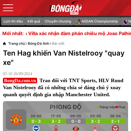
Lịch thi đấu
Kết quả
Chuyển nhượng
ASEAN Championship
N
xác nhận đàm phán chiêu mộ Joao Palhinha từ Bayern Muni
Mới nhất:
Trang chủ
Bóng Đá Anh
Bài viết
Ten Hag khiến Van Nistelrooy "quay
xe"
05:10 26/09/2024
Trao đổi với TNT Sports, HLV Ruud
BongDa.com.vn
Van Nistelrooy đã có những chia sẻ đáng chú ý xoay
quanh quyết định gia nhập Manchester United.
PHONG ĐỘ
Thắng
Hòa
Thua
24-05
17-05
09-05
03-05
28-04
0 - 3
3 - 2
0 - 0
3 - 2
2 - 1