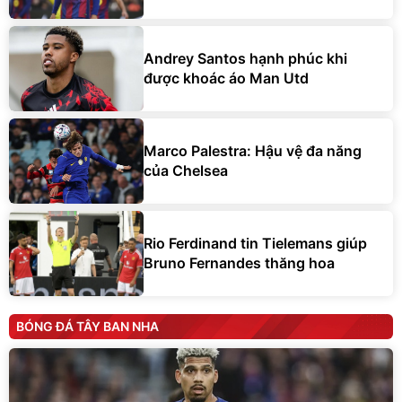
Andrey Santos hạnh phúc khi
được khoác áo Man Utd
Marco Palestra: Hậu vệ đa năng
của Chelsea
Rio Ferdinand tin Tielemans giúp
Bruno Fernandes thăng hoa
BÓNG ĐÁ TÂY BAN NHA