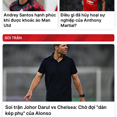
Andrey Santos hạnh phúc
Điều gì đã hủy hoại sự
khi được khoác áo Man
nghiệp của Anthony
Utd
Martial?
SOI TRẬN
Soi trận Johor Darul vs Chelsea: Chờ đợi "dàn
kép phụ" của Alonso