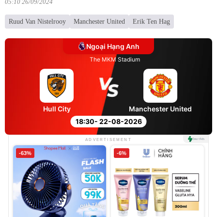
05:10 26/09/2024
Ruud Van Nistelrooy
Manchester United
Erik Ten Hag
Ngoại Hạng Anh
The MKM Stadium
Hull City
Manchester United
18:30
- 22-08-2026
ADVERTISEMENT
-63%
-6%