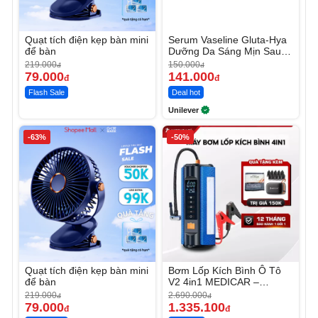
Quạt tích điện kẹp bàn mini
Serum Vaseline Gluta-Hya
để bàn
Dưỡng Da Sáng Mịn Sau 7
Ngày
219.000
150.000
đ
đ
79.000
141.000
đ
đ
Flash Sale
Deal hot
Unilever
-63%
-50%
Quạt tích điện kẹp bàn mini
Bơm Lốp Kích Bình Ô Tô
để bàn
V2 4in1 MEDICAR –
12.000mAh
219.000
2.690.000
đ
đ
79.000
1.335.100
đ
đ