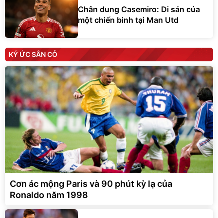
Chân dung Casemiro: Di sản của
một chiến binh tại Man Utd
KÝ ỨC SÂN CỎ
Cơn ác mộng Paris và 90 phút kỳ lạ của
Ronaldo năm 1998