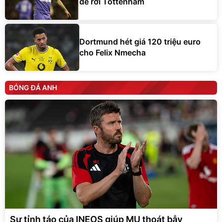
để rời Tottenham
Dortmund hét giá 120 triệu euro
cho Felix Nmecha
BÓNG ĐÁ ANH
Sự tỉnh táo của INEOS giúp MU thoát bẫy