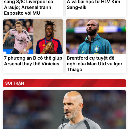
sáng 8/8: Liverpool có
Á và bài học từ HLV Kim
Araujo; Arsenal tranh
Sang-sik
Esposito với MU
7 phương án B có thể giúp
Brentford cự tuyệt đề
Arsenal thay thế Vinicius
nghị của Man Utd vụ Igor
Thiago
SOI TRẬN