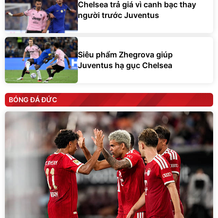
Chelsea trả giá vì canh bạc thay
người trước Juventus
Siêu phẩm Zhegrova giúp
Juventus hạ gục Chelsea
BÓNG ĐÁ ĐỨC