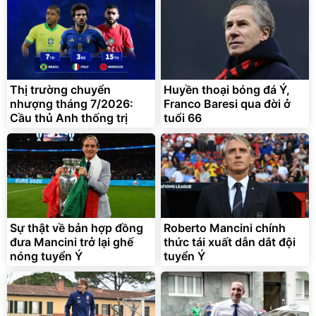
2.143.650
399.000
đ
đ
Flash Sale
Đã bán nhiều
Thị trường chuyển
Huyền thoại bóng đá Ý,
nhượng tháng 7/2026:
Franco Baresi qua đời ở
Cầu thủ Anh thống trị
tuổi 66
Bạt phủ xe ô tô cao cấp,
Xe đạp điện trợ lực G-
tráng nhôm 03 lớp
Force C14 gấp gọn bỏ cốp
tiện lợi
392.000
9.900.000
đ
đ
325.000
7.092.000
Sự thật về bản hợp đồng
đ
Roberto Mancini chính
đ
đưa Mancini trở lại ghế
thức tái xuất dẫn dắt đội
Đã bán nhiều
Đang xem nhiều
nóng tuyển Ý
tuyển Ý
G-FORCE VIETNA