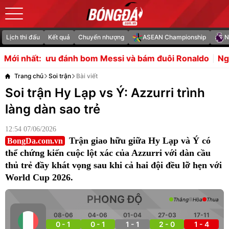
Lịch thi đấu
Kết quả
Chuyển nhượng
ASEAN Championship
N
bom Messi và bám đuôi Ronaldo
Nguyên lý vận hành của
Mới nhất:
Trang chủ
Soi trận
Bài viết
Soi trận Hy Lạp vs Ý: Azzurri trình
làng dàn sao trẻ
12:54 07/06/2026
Trận giao hữu giữa Hy Lạp và Ý có
BongDa.com.vn
thể chứng kiến cuộc lột xác của Azzurri với dàn cầu
thủ trẻ đầy khát vọng sau khi cả hai đội đều lỡ hẹn với
World Cup 2026.
PHONG ĐỘ
Thắng
Hòa
Thua
08-06
04-06
01-04
27-03
17-11
0 - 1
0 - 1
1 - 1
2 - 0
1 - 4