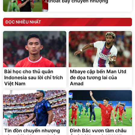
thoát bẫy chuyển nhượng
ĐỌC NHIỀU NHẤT
Bài học cho thủ quân
Mbaye cập bến Man Utd
Indonesia sau lời chỉ trích
đe dọa tương lai của
Việt Nam
Amad
Tin đồn chuyển nhượng
Đình Bắc vươn tầm châu