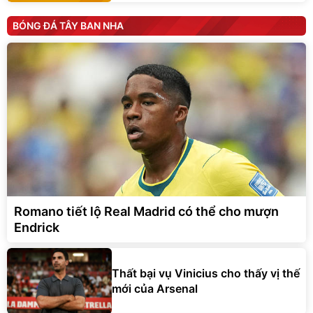
BÓNG ĐÁ TÂY BAN NHA
Romano tiết lộ Real Madrid có thể cho mượn
Endrick
Thất bại vụ Vinicius cho thấy vị thế
mới của Arsenal