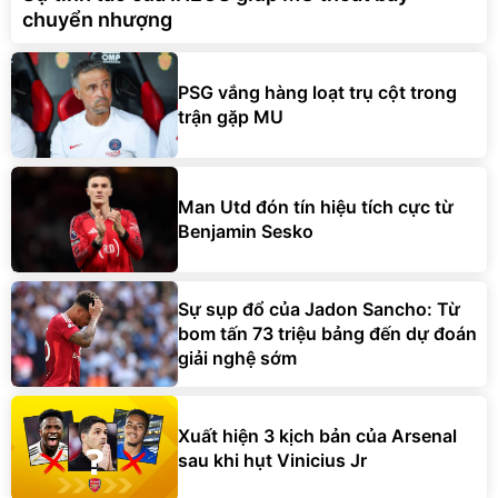
chuyển nhượng
PSG vắng hàng loạt trụ cột trong
trận gặp MU
Man Utd đón tín hiệu tích cực từ
Benjamin Sesko
Sự sụp đổ của Jadon Sancho: Từ
bom tấn 73 triệu bảng đến dự đoán
giải nghệ sớm
Xuất hiện 3 kịch bản của Arsenal
sau khi hụt Vinicius Jr