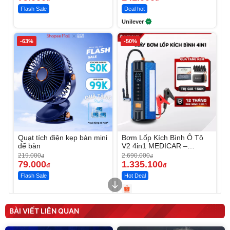
Flash Sale
Deal hot
Unilever
-63%
-50%
Quạt tích điện kẹp bàn mini
Bơm Lốp Kích Bình Ô Tô
để bàn
V2 4in1 MEDICAR –
12.000mAh
219.000
2.690.000
đ
đ
79.000
1.335.100
đ
đ
Flash Sale
Hot Deal
Unmute
Unmute
Máy ép chậm trái cây
Máy rửa xe cầm tay xịt rửa
BÀI VIẾT LIÊN QUAN
Elmich JEE 1855OL
cao áp có tạo bọt tuyết
3.000.000
đ