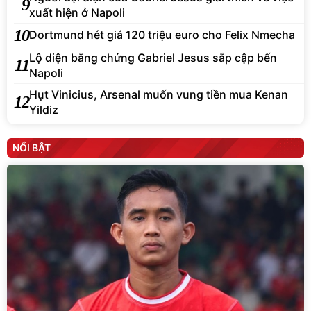
9
xuất hiện ở Napoli
10
Dortmund hét giá 120 triệu euro cho Felix Nmecha
Lộ diện bằng chứng Gabriel Jesus sắp cập bến
11
Napoli
Hụt Vinicius, Arsenal muốn vung tiền mua Kenan
12
Yildiz
NỔI BẬT