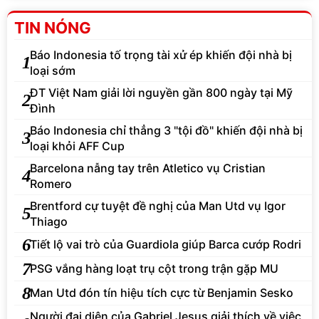
TIN NÓNG
Báo Indonesia tố trọng tài xử ép khiến đội nhà bị
1
loại sớm
ĐT Việt Nam giải lời nguyền gần 800 ngày tại Mỹ
2
Đình
Báo Indonesia chỉ thẳng 3 "tội đồ" khiến đội nhà bị
3
loại khỏi AFF Cup
Barcelona nẫng tay trên Atletico vụ Cristian
4
Romero
Brentford cự tuyệt đề nghị của Man Utd vụ Igor
5
Thiago
6
Tiết lộ vai trò của Guardiola giúp Barca cướp Rodri
7
PSG vắng hàng loạt trụ cột trong trận gặp MU
8
Man Utd đón tín hiệu tích cực từ Benjamin Sesko
Người đại diện của Gabriel Jesus giải thích về việc