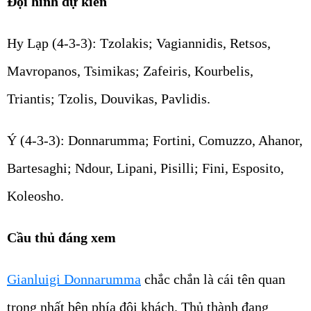
Đội hình dự kiến
Hy Lạp (4-3-3):
Tzolakis; Vagiannidis, Retsos,
Mavropanos, Tsimikas; Zafeiris, Kourbelis,
Triantis; Tzolis, Douvikas, Pavlidis.
Ý (4-3-3):
Donnarumma; Fortini, Comuzzo, Ahanor,
Bartesaghi; Ndour, Lipani, Pisilli; Fini, Esposito,
Koleosho.
Cầu thủ đáng xem
Gianluigi Donnarumma
chắc chắn là cái tên quan
trọng nhất bên phía đội khách. Thủ thành đang