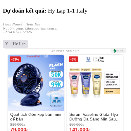
Dự đoán kết quả:
Hy Lạp 1-1 Italy
Phan Nguyễn Hoài Thu
Nguồn: giaitri.thoibaovhnt.com.vn
12:54 07/06/2026
Ý
Hy Lạp
ADVERTISEMENT
-63%
-6%
Quạt tích điện kẹp bàn mini
Serum Vaseline Gluta-Hya
để bàn
Dưỡng Da Sáng Mịn Sau 7
Ngày
219.000
150.000
đ
đ
79.000
141.000
đ
đ