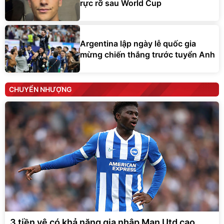
rực rỡ sau World Cup
Argentina lập ngày lễ quốc gia
mừng chiến thắng trước tuyển Anh
CHUYỂN NHƯỢNG
3 tiền vệ có khả năng gia nhập Man Utd cao