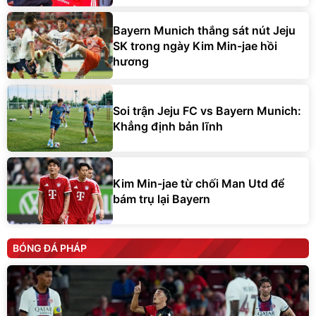
Bayern Munich thắng sát nút Jeju
SK trong ngày Kim Min-jae hồi
hương
Soi trận Jeju FC vs Bayern Munich:
Khẳng định bản lĩnh
Kim Min-jae từ chối Man Utd để
bám trụ lại Bayern
BÓNG ĐÁ PHÁP