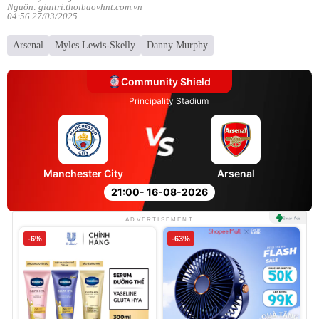
Nguồn: giaitri.thoibaovhnt.com.vn
04:56 27/03/2025
Arsenal
Myles Lewis-Skelly
Danny Murphy
Community Shield
Principality Stadium
Manchester City
Arsenal
21:00
- 16-08-2026
ADVERTISEMENT
-6%
-63%