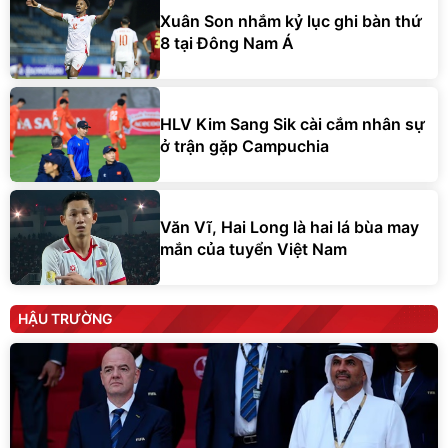
Xuân Son nhắm kỷ lục ghi bàn thứ
8 tại Đông Nam Á
HLV Kim Sang Sik cài cắm nhân sự
ở trận gặp Campuchia
Văn Vĩ, Hai Long là hai lá bùa may
mắn của tuyển Việt Nam
HẬU TRƯỜNG