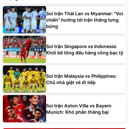
Soi trận Thái Lan vs Myanmar: "Voi
chiến" hướng tới trận thắng tưng
bừng
Soi trận Singapore vs Indonesia:
Khối bê tông đấu hàng công bạc tỷ
Soi trận Malaysia vs Philippines:
Chủ nhà giật vé đi tiếp
Soi trận Aston Villa vs Bayern
Munich: Khó phân thắng bại