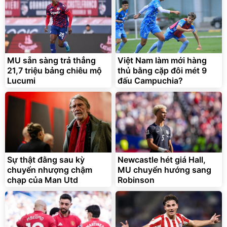
MU sẵn sàng trả thẳng
Việt Nam làm mới hàng
21,7 triệu bảng chiêu mộ
thủ bằng cặp đôi mét 9
Lucumi
đấu Campuchia?
Sự thật đằng sau kỳ
Newcastle hét giá Hall,
chuyển nhượng chậm
MU chuyển hướng sang
chạp của Man Utd
Robinson