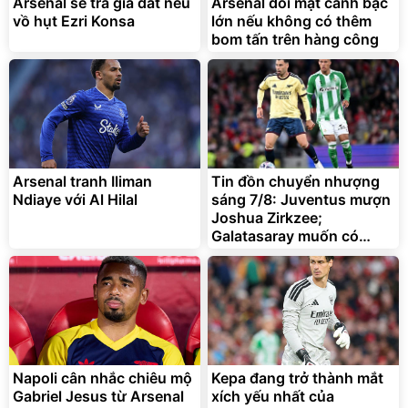
295.000
Arsenal sẽ trả giá đắt nếu
Arsenal đối mặt canh bạc
đ
vồ hụt Ezri Konsa
lớn nếu không có thêm
Đã bán nhiều
bom tấn trên hàng công
Arsenal tranh Iliman
Tin đồn chuyển nhượng
Ndiaye với Al Hilal
sáng 7/8: Juventus mượn
Joshua Zirkzee;
Galatasaray muốn có
Gabriel Martinelli
Napoli cân nhắc chiêu mộ
Kepa đang trở thành mắt
Gabriel Jesus từ Arsenal
xích yếu nhất của