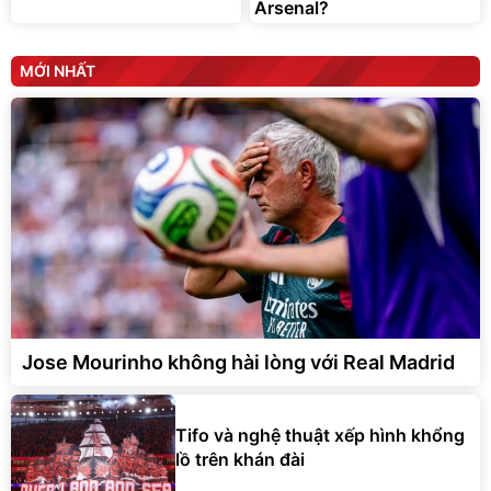
Arsenal?
MỚI NHẤT
Jose Mourinho không hài lòng với Real Madrid
Tifo và nghệ thuật xếp hình khổng
lồ trên khán đài