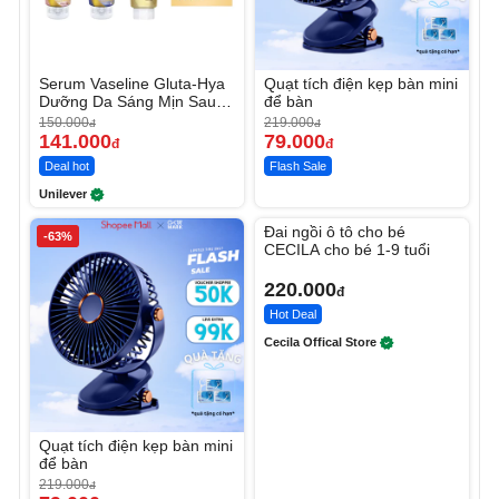
Serum Vaseline Gluta-Hya
Quạt tích điện kẹp bàn mini
Dưỡng Da Sáng Mịn Sau 7
để bàn
Ngày
150.000
219.000
đ
đ
141.000
79.000
đ
đ
Deal hot
Flash Sale
Unilever
Unmute
Đai ngồi ô tô cho bé
-63%
CECILA cho bé 1-9 tuổi
220.000
đ
Hot Deal
Cecila Offical Store
Quạt tích điện kẹp bàn mini
để bàn
219.000
đ