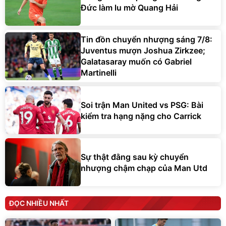
Đức làm lu mờ Quang Hải
Tin đồn chuyển nhượng sáng 7/8:
Juventus mượn Joshua Zirkzee;
Galatasaray muốn có Gabriel
Martinelli
Soi trận Man United vs PSG: Bài
kiểm tra hạng nặng cho Carrick
Sự thật đằng sau kỳ chuyển
nhượng chậm chạp của Man Utd
ĐỌC NHIỀU NHẤT