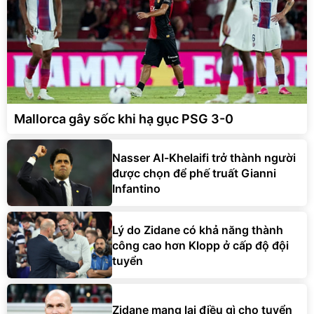
Mallorca gây sốc khi hạ gục PSG 3-0
Nasser Al-Khelaifi trở thành người
được chọn để phế truất Gianni
Infantino
Lý do Zidane có khả năng thành
công cao hơn Klopp ở cấp độ đội
tuyển
Zidane mang lại điều gì cho tuyển