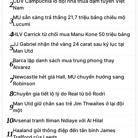
CĐV Campuchia lo đội nhà thua đậm tuyển Việt
2
Nam
MU sẵn sàng trả thẳng 21,7 triệu bảng chiêu mộ
3
Lucumi
4
HLV Carrick từ chối mua Manu Kone 50 triệu bảng
JJ Gabriel nhận thẻ vàng 24 carat sau kỷ lục tại
5
Man Utd
Barca lập danh sách mua trung phong thay
6
Alvarez
Newcastle hét giá Hall, MU chuyển hướng sang
7
Robinson
8
Chuyên gia tiết lộ lý do Real từ bỏ Rodri
Man Utd giữ chân sao trẻ Jim Thwaites ở lại đội
9
một
10
Arsenal tranh Iliman Ndiaye với Al Hilal
Haaland gửi thông điệp đến tân binh James
11
Trafford của Leeds