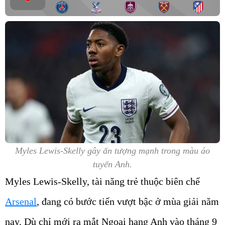
Myles Lewis-Skelly gây ấn tượng mạnh trong màu áo
tuyển Anh.
Myles Lewis-Skelly, tài năng trẻ thuộc biên chế
Arsenal
, đang có bước tiến vượt bậc ở mùa giải năm
nay. Dù chỉ mới ra mắt Ngoại hạng Anh vào tháng 9