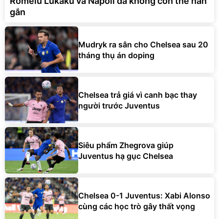
Romelu Lukaku và Napoli đã không còn thể hàn
gắn
Mudryk ra sân cho Chelsea sau 20
tháng thụ án doping
Chelsea trả giá vì canh bạc thay
người trước Juventus
Siêu phẩm Zhegrova giúp
Juventus hạ gục Chelsea
Chelsea 0-1 Juventus: Xabi Alonso
cùng các học trò gây thất vọng