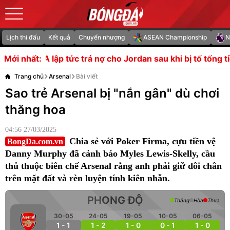
Lịch thi đấu
Kết quả
Chuyển nhượng
ASEAN Championship
N
 trả nợ cho Jordan sau khi bị tố tống tiền
Bóng ma từ nh
Mới nhất:
Trang chủ
Arsenal
Bài viết
Sao trẻ Arsenal bị "nắn gân" dù chơi
thăng hoa
04:56 27/03/2025
Chia sẻ với Poker Firma, cựu tiền vệ
BongDa.com.vn
Danny Murphy đã cảnh báo Myles Lewis-Skelly, cầu
thủ thuộc biên chế Arsenal rằng anh phải giữ đôi chân
trên mặt đất và rèn luyện tính kiên nhẫn.
PHONG ĐỘ
Thắng
Hòa
Thua
30-05
24-05
19-05
10-05
06-05
1 - 1
1 - 2
1 - 0
0 - 1
1 - 0