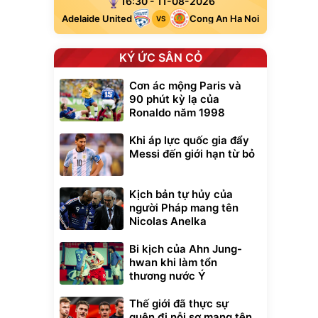
16:30 - 11-08-2026
Adelaide United
Cong An Ha Noi
VS
KÝ ỨC SÂN CỎ
Cơn ác mộng Paris và
90 phút kỳ lạ của
Ronaldo năm 1998
Khi áp lực quốc gia đẩy
Messi đến giới hạn từ bỏ
Kịch bản tự hủy của
người Pháp mang tên
Nicolas Anelka
Bi kịch của Ahn Jung-
hwan khi làm tổn
thương nước Ý
Thế giới đã thực sự
quên đi nỗi sợ mang tên