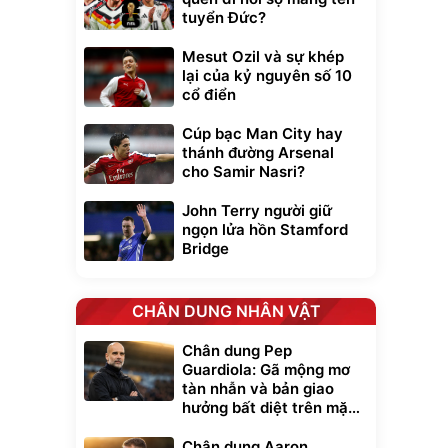
tuyển Đức?
Mesut Ozil và sự khép
lại của kỷ nguyên số 10
cổ điển
Cúp bạc Man City hay
thánh đường Arsenal
cho Samir Nasri?
John Terry người giữ
ngọn lửa hồn Stamford
Bridge
CHÂN DUNG NHÂN VẬT
Chân dung Pep
Guardiola: Gã mộng mơ
tàn nhẫn và bản giao
hưởng bất diệt trên mặt
cỏ xanh
Chân dung Aaron