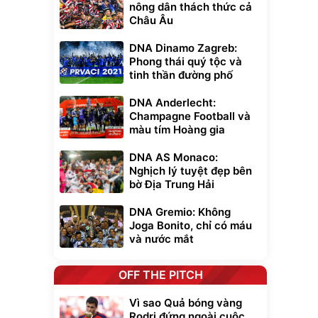
nông dân thách thức cả
Châu Âu
DNA Dinamo Zagreb:
Phong thái quý tộc và
tinh thần đường phố
DNA Anderlecht:
Champagne Football và
màu tím Hoàng gia
DNA AS Monaco:
Nghịch lý tuyệt đẹp bên
bờ Địa Trung Hải
DNA Gremio: Không
Joga Bonito, chỉ có máu
và nước mắt
OFF THE PITCH
Vì sao Quả bóng vàng
Rodri đứng ngoài cuộc