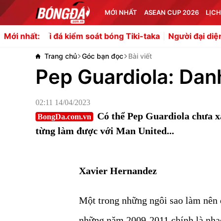
MỚI NHẤT
ASEAN CUP 2026
LỊCH
đá kiểm soát bóng Tiki-taka
Người đại diện của Gabriel Je
Mới nhất:
Trang chủ
Góc bạn đọc
Bài viết
Pep Guardiola: Dan
02:11 14/04/2023
Có thể Pep Guardiola chưa x
BongDa.com.vn
từng làm được với Man United...
Xavier Hernandez
Một trong những ngôi sao làm nên 
những năm 2009-2011 chính là nhạ