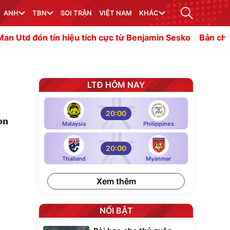
ANH
TBN
SOI TRẬN
VIỆT NAM
KHÁC
 hiệu tích cực từ Benjamin Sesko
Bản chất chiến thuật 
LTĐ HÔM NAY
20:00
on
Malaysia
Philippines
20:00
Thailand
Myanmar
Xem thêm
NỔI BẬT