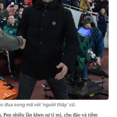
c đua song mã với ‘người thầy’ cũ.
, Pep nhiều lần khen sự tỉ mỉ, chu đáo và tiềm