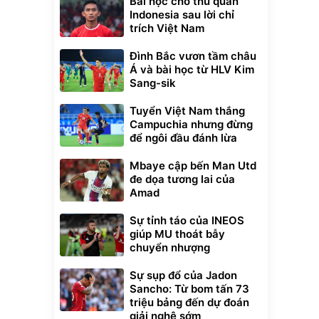
Bài học cho thủ quân
Indonesia sau lời chỉ
trích Việt Nam
Đình Bắc vươn tầm châu
Á và bài học từ HLV Kim
Sang-sik
Tuyển Việt Nam thắng
Campuchia nhưng đừng
để ngôi đầu đánh lừa
Mbaye cập bến Man Utd
đe dọa tương lai của
Amad
Sự tỉnh táo của INEOS
giúp MU thoát bẫy
chuyển nhượng
Sự sụp đổ của Jadon
Sancho: Từ bom tấn 73
triệu bảng đến dự đoán
giải nghệ sớm