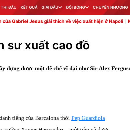
 THI ĐẤU
KẾT QUẢ
GIẢI ĐẤU
ĐỘI BÓNG
CHUYỂN NHƯỢNG
sus giải thích về việc xuất hiện ở Napoli
Man Utd đón tín
h sư xuất cao đồ
ây dựng được một đế chế vĩ đại như Sir Alex Fergus
danh tiếng của Barcalona thời
Pep Guardiola
c trưởng Xavier Hernandez – một tiền vệ được