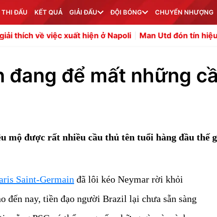
 THI ĐẤU
KẾT QUẢ
GIẢI ĐẤU
ĐỘI BÓNG
CHUYỂN NHƯỢNG
c xuất hiện ở Napoli
Man Utd đón tín hiệu tích cực từ Be
n đang để mất những c
êu mộ được rất nhiều cầu thủ tên tuổi hàng đầu thế g
aris Saint-Germain
đã lôi kéo Neymar rời khỏi
đến nay, tiền đạo người Brazil lại chưa sẵn sàng