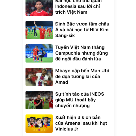
Bài học cho thủ quân
Indonesia sau lời chỉ
trích Việt Nam
Đình Bắc vươn tầm châu
Á và bài học từ HLV Kim
Sang-sik
Tuyển Việt Nam thắng
Campuchia nhưng đừng
để ngôi đầu đánh lừa
Mbaye cập bến Man Utd
đe dọa tương lai của
Amad
Sự tỉnh táo của INEOS
giúp MU thoát bẫy
chuyển nhượng
Xuất hiện 3 kịch bản
của Arsenal sau khi hụt
Vinicius Jr