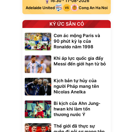
16:30 - 11-08-2026
Adelaide United
Cong An Ha Noi
VS
KÝ ỨC SÂN CỎ
Cơn ác mộng Paris và
90 phút kỳ lạ của
Ronaldo năm 1998
Khi áp lực quốc gia đẩy
Messi đến giới hạn từ bỏ
Kịch bản tự hủy của
người Pháp mang tên
Nicolas Anelka
Bi kịch của Ahn Jung-
hwan khi làm tổn
thương nước Ý
Thế giới đã thực sự
quên đi nỗi sợ mang tên