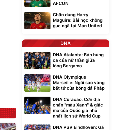
AFCON
Chân dung Harry
Maguire: Bài học không
gục ngã tại Man United
xe cầm
ửa cao áp
t tuyết
DNA
0
đ
ều
DNA Atalanta: Bản hùng
ca của nữ thần giữa
lòng Bergamo
Bạt phủ xe ô tô
Xe đạp điện trợ
cao cấp, tráng
lực G-Force C14
nhôm 03 lớp
gấp gọn bỏ cốp
392.000
9.900.000
đ
đ
DNA Olympique
tiện lợi
325.000
7.092.000
đ
đ
Marseille: Ngôi sao vàng
Đã bán nhiều
Đang xem nhiều
bất tử của bóng đá Pháp
G-FORCE VIETNA
DNA Curacao: Cơn địa
chấn "màu Xanh" & giấc
mơ của Quốc gia nhỏ
nhất lịch sử World Cup
DNA PSV Eindhoven: Gã