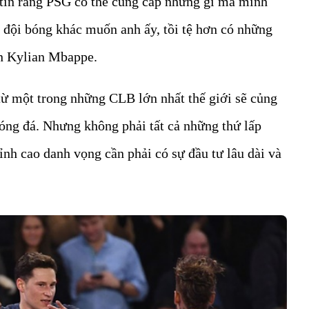
 tin rằng PSG có thể cung cấp những gì mà mình
đội bóng khác muốn anh ấy, tồi tệ hơn có những
ến Kylian Mbappe.
 từ một trong những CLB lớn nhất thế giới sẽ củng
bóng đá. Nhưng không phải tất cả những thứ lấp
ỉnh cao danh vọng cần phải có sự đầu tư lâu dài và