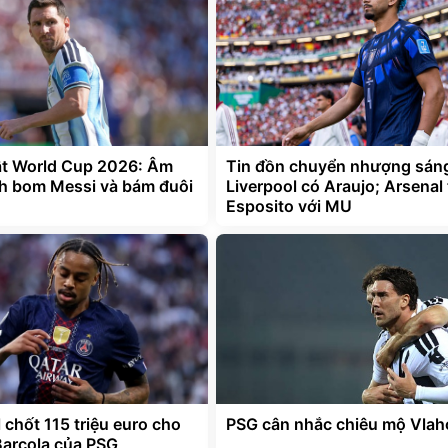
t World Cup 2026: Âm
Tin đồn chuyển nhượng sáng
h bom Messi và bám đuôi
Liverpool có Araujo; Arsenal
Esposito với MU
 chốt 115 triệu euro cho
PSG cân nhắc chiêu mộ Vlah
Barcola của PSG