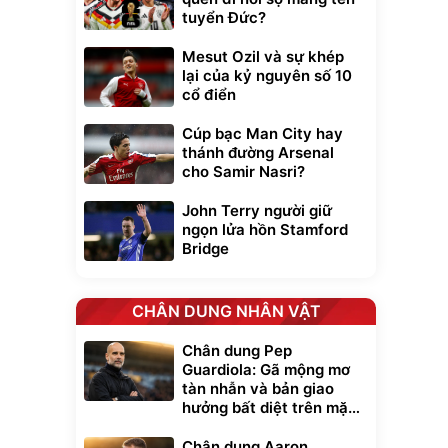
tuyển Đức?
Mesut Ozil và sự khép
lại của kỷ nguyên số 10
cổ điển
Cúp bạc Man City hay
thánh đường Arsenal
cho Samir Nasri?
John Terry người giữ
ngọn lửa hồn Stamford
Bridge
CHÂN DUNG NHÂN VẬT
Chân dung Pep
Guardiola: Gã mộng mơ
tàn nhẫn và bản giao
hưởng bất diệt trên mặt
cỏ xanh
Chân dung Aaron