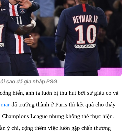
ôi sao đã gia nhập PSG.
ống hiến, anh ta luôn bị thu hút bởi sự giàu có và
ymar
đã trưởng thành ở Paris thì kết quả cho thấy
ành Champions League nhưng không thể thực hiện.
n ý chí, cộng thêm việc luôn gặp chấn thương