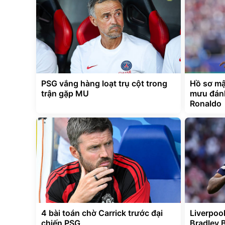
PSG vắng hàng loạt trụ cột trong
Hồ sơ mậ
trận gặp MU
mưu đán
Ronaldo
4 bài toán chờ Carrick trước đại
Liverpool
chiến PSG
Bradley 