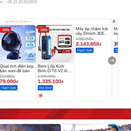
vn
05:23 25/11/2019
Unmute
Unmute
ADVERTISEMENT
Máy ép chậm trái
Máy rửa 
-63%
-50%
-28%
cây Elmich JEE
tay xịt r
1855OL
có tạo bọ
3.000.000
đ
2.143.650
399.00
đ
Flash Sale
Đã bán nhi
Quạt tích điện kẹp
Bơm Lốp Kích
bàn mini để bàn
Bình Ô Tô V2 4in1
MEDICAR –
219.000
2.690.000
đ
đ
12.000mAh
79.000
1.335.100
đ
đ
Flash Sale
Hot Deal