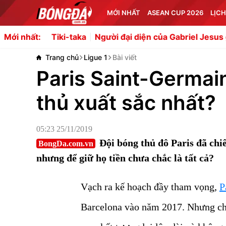
MỚI NHẤT
ASEAN CUP 2026
LỊCH
ki-taka
Người đại diện của Gabriel Jesus giải thích về việ
Mới nhất:
Trang chủ
Ligue 1
Bài viết
Paris Saint-Germai
thủ xuất sắc nhất?
05:23 25/11/2019
Đội bóng thủ đô Paris đã chi
BongDa.com.vn
nhưng để giữ họ tiền chưa chắc là tất cả?
Vạch ra kế hoạch đầy tham vọng,
P
Barcelona vào năm 2017. Nhưng cho 