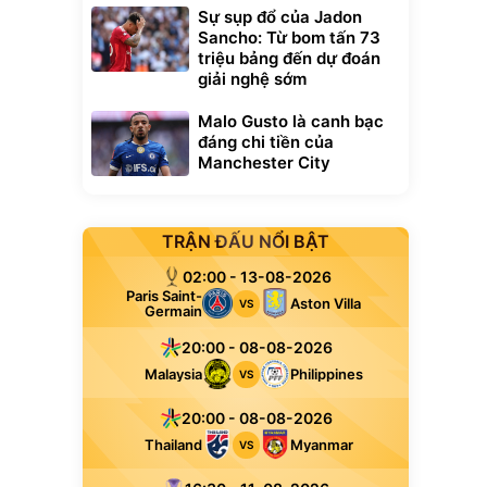
Sự sụp đổ của Jadon
Sancho: Từ bom tấn 73
triệu bảng đến dự đoán
giải nghệ sớm
Malo Gusto là canh bạc
đáng chi tiền của
Manchester City
TRẬN ĐẤU NỔI BẬT
02:00 - 13-08-2026
Paris Saint-
Aston Villa
VS
Germain
20:00 - 08-08-2026
Malaysia
Philippines
VS
20:00 - 08-08-2026
Thailand
Myanmar
VS