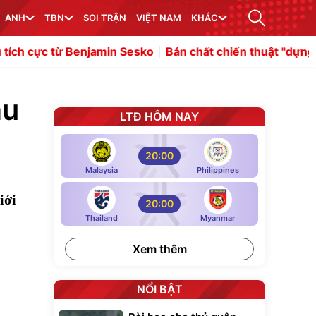
ANH
TBN
SOI TRẬN
VIỆT NAM
KHÁC
njamin Sesko
Bản chất chiến thuật "dựng xe bus" trong 
ầu
LTĐ HÔM NAY
20:00
Malaysia
Philippines
iới
20:00
Thailand
Myanmar
Xem thêm
NỔI BẬT