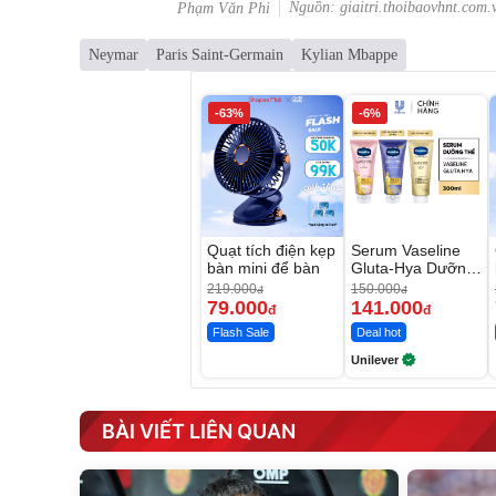
Nguồn: giaitri.thoibaovhnt.com.
Phạm Văn Phi
Neymar
Paris Saint-Germain
Kylian Mbappe
-63%
-6%
Quạt tích điện kẹp
Serum Vaseline
bàn mini để bàn
Gluta-Hya Dưỡng
Da Sáng Mịn Sau
219.000
150.000
đ
đ
7 Ngày
79.000
141.000
đ
đ
Flash Sale
Deal hot
Unilever
BÀI VIẾT LIÊN QUAN