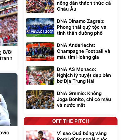
nông dân thách thức cả
Châu Âu
DNA Dinamo Zagreb:
Phong thái quý tộc và
tinh thần đường phố
DNA Anderlecht:
Champagne Football và
 8/8:
màu tím Hoàng gia
 tranh
DNA AS Monaco:
Nghịch lý tuyệt đẹp bên
bờ Địa Trung Hải
DNA Gremio: Không
Joga Bonito, chỉ có máu
và nước mắt
OFF THE PITCH
ovic
Vì sao Quả bóng vàng
Rodri đứng ngoài cuộc