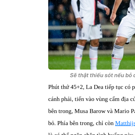
Sẽ thật thiếu sót nếu bỏ 
Phút thứ 45+2, La Dea tiếp tục có
cánh phải, tiến vào vùng cấm địa c
bên trong, Musa Barow và Mario Pa
bỏ. Phía bên trong, chỉ còn
Matthijs
là có thể ngăn chặn tình huống này