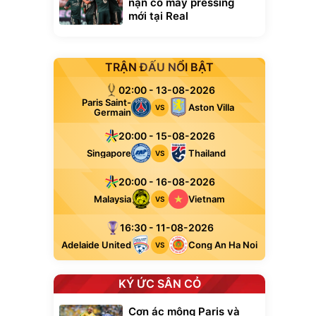
nặn cỗ máy pressing
mới tại Real
TRẬN ĐẤU NỔI BẬT
02:00 - 13-08-2026
Paris Saint-
Aston Villa
VS
Germain
20:00 - 15-08-2026
Singapore
Thailand
VS
20:00 - 16-08-2026
Malaysia
Vietnam
VS
16:30 - 11-08-2026
Adelaide United
Cong An Ha Noi
VS
KÝ ỨC SÂN CỎ
Cơn ác mộng Paris và