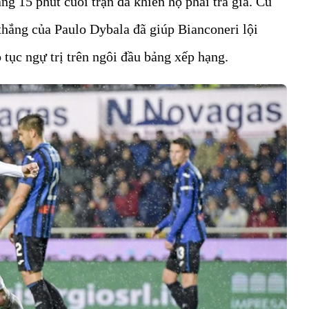
ảng 15 phút cuối trận đã khiến họ phải trả giá. Cú
thắng của Paulo Dybala đã giúp Bianconeri lội
 tục ngự trị trên ngôi đầu bảng xếp hạng.