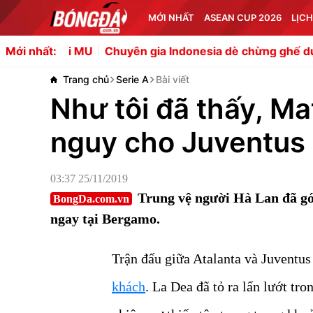
MỚI NHẤT
ASEAN CUP 2026
LỊCH
 MU
Chuyên gia Indonesia dè chừng ghế dự bị của ĐT V
Mới nhất:
Trang chủ
Serie A
Bài viết
Như tôi đã thấy, Mat
nguy cho Juventus
03:37 25/11/2019
Trung vệ người Hà Lan đã gó
BongDa.com.vn
ngay tại Bergamo.
Trận đấu giữa Atalanta và Juventus
khách
. La Dea đã tỏ ra lấn lướt tro