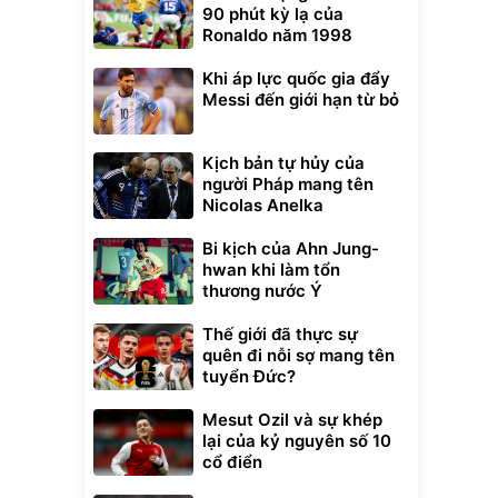
90 phút kỳ lạ của
Ronaldo năm 1998
Khi áp lực quốc gia đẩy
Messi đến giới hạn từ bỏ
Kịch bản tự hủy của
người Pháp mang tên
Nicolas Anelka
Bi kịch của Ahn Jung-
hwan khi làm tổn
thương nước Ý
Thế giới đã thực sự
quên đi nỗi sợ mang tên
tuyển Đức?
Mesut Ozil và sự khép
lại của kỷ nguyên số 10
cổ điển