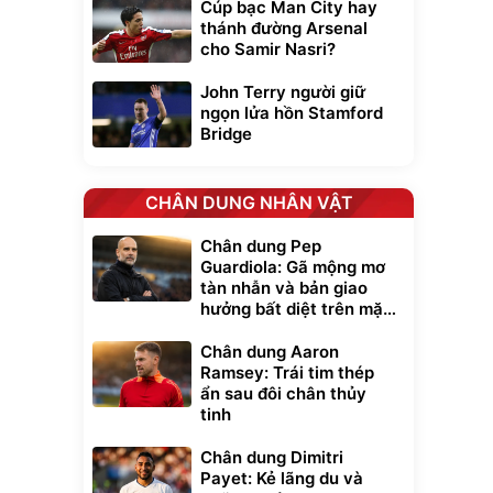
Cúp bạc Man City hay
thánh đường Arsenal
cho Samir Nasri?
John Terry người giữ
ngọn lửa hồn Stamford
Bridge
CHÂN DUNG NHÂN VẬT
Chân dung Pep
Guardiola: Gã mộng mơ
tàn nhẫn và bản giao
hưởng bất diệt trên mặt
cỏ xanh
Chân dung Aaron
Ramsey: Trái tim thép
ẩn sau đôi chân thủy
tinh
Chân dung Dimitri
Payet: Kẻ lãng du và