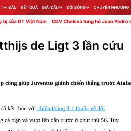
 THI ĐẤU
KẾT QUẢ
GIẢI ĐẤU
ĐỘI BÓNG
CHUYỂN NHƯỢNG
iệt Nam
CĐV Chelsea tung hô Joao Pedro chỉ kém Haala
thijs de Ligt 3 lần cứu
p công giúp Juventus giành chiến thắng trước Atala
 đã kết thúc với
chiến thắng 3-1 thuộc về đội
ng cả trận và vượt lên dẫn trước ở phút thứ 56. Tuy