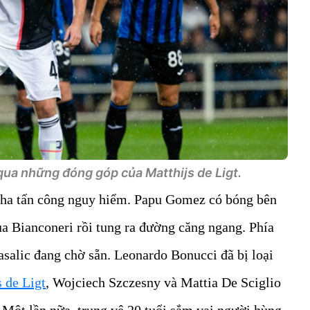
qua những đóng góp của Matthijs de Ligt.
 pha tấn công nguy hiểm. Papu Gomez có bóng bên
ủa Bianconeri rồi tung ra đường căng ngang. Phía
salic đang chờ sẵn. Leonardo Bonucci đã bị loại
 de Ligt
, Wojciech Szczesny và Mattia De Sciglio
. Một lần nữa, trung vệ 20 tuổi sắm vai người hùng