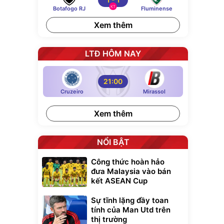
KT
Botafogo RJ
Fluminense
Xem thêm
LTĐ HÔM NAY
21:00
Cruzeiro
Mirassol
Xem thêm
NỔI BẬT
Công thức hoàn hảo
đưa Malaysia vào bán
kết ASEAN Cup
Sự tĩnh lặng đầy toan
tính của Man Utd trên
thị trường