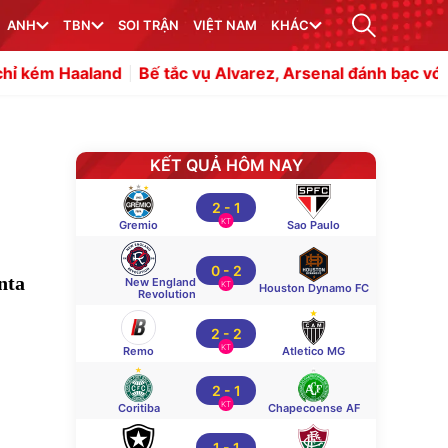
ANH
TBN
SOI TRẬN
VIỆT NAM
KHÁC
nd
Bế tắc vụ Alvarez, Arsenal đánh bạc với sao 85 triệu 
KẾT QUẢ HÔM NAY
2
-
1
KT
Gremio
Sao Paulo
0
-
2
nta
New England
KT
Houston Dynamo FC
Revolution
2
-
2
KT
Remo
Atletico MG
2
-
1
KT
Coritiba
Chapecoense AF
1
-
1