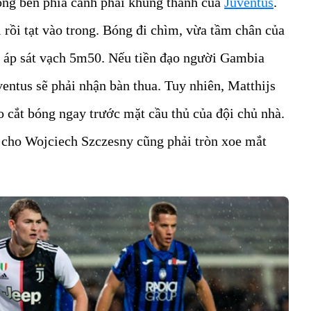
công bên phía cánh phải khung thành của
Juventus
.
rồi tạt vào trong. Bóng đi chìm, vừa tầm chân của
 áp sát vạch 5m50. Nếu tiền đạo người Gambia
ntus sẽ phải nhận bàn thua. Tuy nhiên, Matthijs
o cắt bóng ngay trước mặt cầu thủ của đội chủ nhà.
n cho Wojciech Szczesny cũng phải tròn xoe mắt