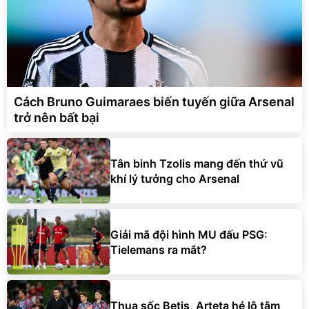
Cách Bruno Guimaraes biến tuyến giữa Arsenal
trở nên bất bại
Tân binh Tzolis mang đến thứ vũ
khí lý tưởng cho Arsenal
Giải mã đội hình MU đấu PSG:
Tielemans ra mắt?
Thua sốc Betis, Arteta hé lộ tâm