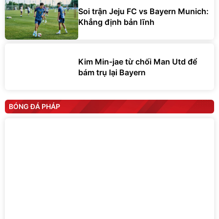
Soi trận Jeju FC vs Bayern Munich:
Khẳng định bản lĩnh
Kim Min-jae từ chối Man Utd để
bám trụ lại Bayern
BÓNG ĐÁ PHÁP