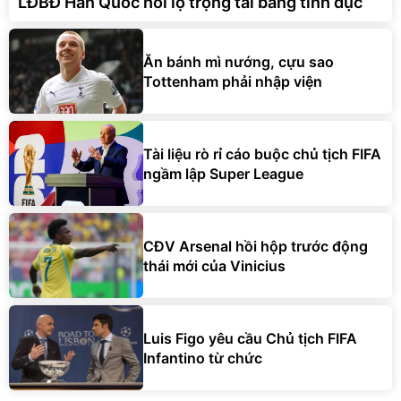
LĐBĐ Hàn Quốc hối lộ trọng tài bằng tình dục
Ăn bánh mì nướng, cựu sao
Tottenham phải nhập viện
Tài liệu rò rỉ cáo buộc chủ tịch FIFA
ngầm lập Super League
CĐV Arsenal hồi hộp trước động
thái mới của Vinicius
Luis Figo yêu cầu Chủ tịch FIFA
Infantino từ chức