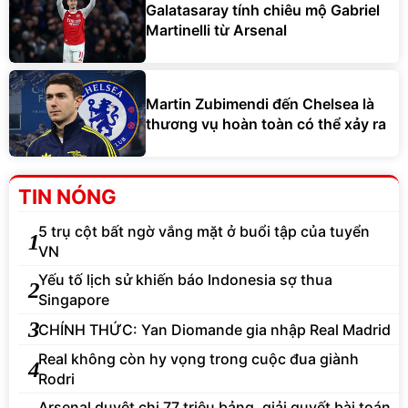
Galatasaray tính chiêu mộ Gabriel
Martinelli từ Arsenal
Martin Zubimendi đến Chelsea là
thương vụ hoàn toàn có thể xảy ra
TIN NÓNG
5 trụ cột bất ngờ vắng mặt ở buổi tập của tuyển
1
VN
Yếu tố lịch sử khiến báo Indonesia sợ thua
2
Singapore
3
CHÍNH THỨC: Yan Diomande gia nhập Real Madrid
Real không còn hy vọng trong cuộc đua giành
4
Rodri
Arsenal duyệt chi 77 triệu bảng, giải quyết bài toán