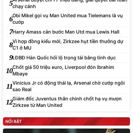
5
chạy cánh
Obi Mikel gọi vụ Man United mua Tielemans là vụ
6
cướp
7
Harry Amass cản bước Man Utd mua Lewis Hall
Vì hợp đồng kiểu mới, Zirkzee hụt tiền thưởng dự
8
C1 ở MU
9
LĐBĐ Hàn Quốc hối lộ trọng tài bằng tình dục
Chốt giá 50 triệu euro, Liverpool đón Ibrahim
10
Mbaye
Vinicius Jr có động thái lạ, Arsenal chờ cướp ngôi
11
sao Real
Giám đốc Juventus thân chinh chốt hạ vụ mượn
12
Zirkzee từ Man United
NỔI BẬT