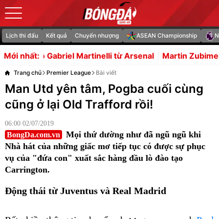
Lịch thi đấu
Kết quả
Chuyển nhượng
ASEAN Championship
N
l Martinelli từ Arsenal
Martin Zubimendi đến Chelsea là
Mới nhất:
Trang chủ
Premier League
Bài viết
Man Utd yên tâm, Pogba cuối cùng
cũng ở lại Old Trafford rồi!
06:00 02/07/2019
Mọi thứ dường như đã ngũ ngũ khi
BongDa.com.vn
Nhà hát của những giấc mơ tiếp tục có được sự phục
vụ của "đứa con" xuất sắc hàng đầu lò đào tạo
Carrington.
Động thái từ Juventus và Real Madrid