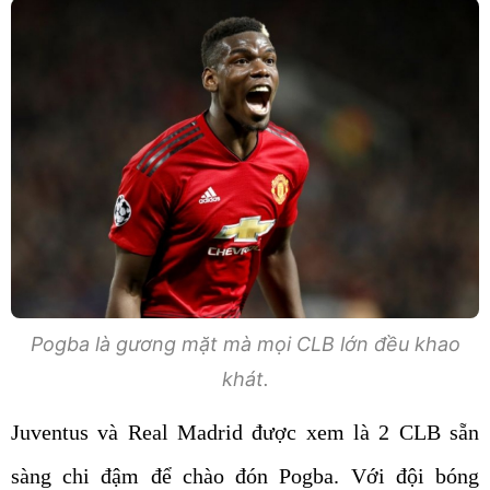
Pogba là gương mặt mà mọi CLB lớn đều khao
khát.
Juventus và Real Madrid được xem là 2 CLB sẵn
sàng chi đậm để chào đón Pogba. Với đội bóng