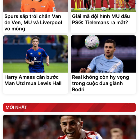
chống nóng giúp thoải mái
trong di chuyển
295.000
Spurs sắp trói chân Van
Giải mã đội hình MU đấu
đ
de Ven, MU và Liverpool
PSG: Tielemans ra mắt?
Đã bán nhiều
vỡ mộng
Harry Amass cản bước
Real không còn hy vọng
Man Utd mua Lewis Hall
trong cuộc đua giành
Rodri
MỚI NHẤT