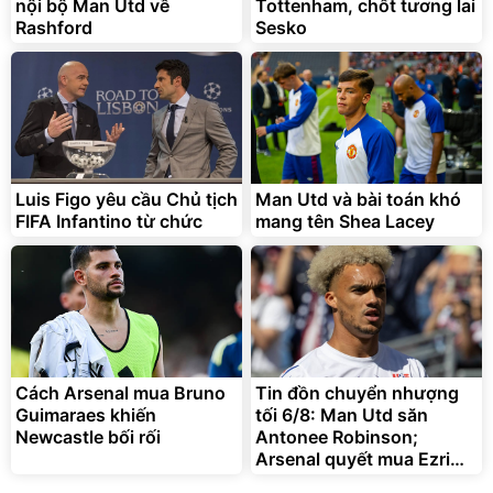
nội bộ Man Utd về
Tottenham, chốt tương lai
Rashford
Sesko
Luis Figo yêu cầu Chủ tịch
Man Utd và bài toán khó
FIFA Infantino từ chức
mang tên Shea Lacey
Cách Arsenal mua Bruno
Tin đồn chuyển nhượng
Guimaraes khiến
tối 6/8: Man Utd săn
Newcastle bối rối
Antonee Robinson;
Arsenal quyết mua Ezri
Konsa