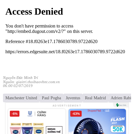
Nguyễn Đức Minh Trí
Nguồn: giaitri.thoibaovhnt.com.vn
06:00 02/07/2019
Manchester United
Paul Pogba
Juventus
Real Madrid
Adrien Rabio
ADVERTISEMENT
-6%
-63%