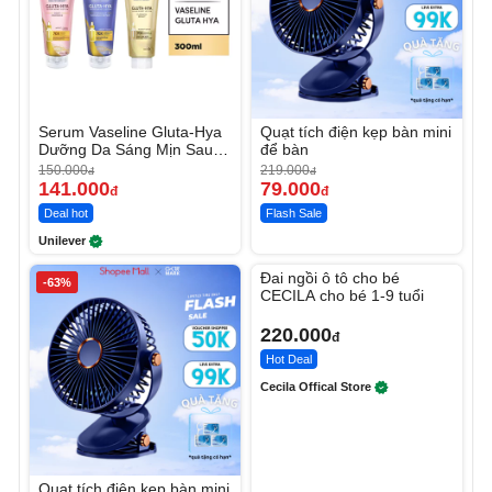
Serum Vaseline Gluta-Hya
Quạt tích điện kẹp bàn mini
Dưỡng Da Sáng Mịn Sau 7
để bàn
Ngày
150.000
219.000
đ
đ
141.000
79.000
đ
đ
Deal hot
Flash Sale
Unilever
Unmute
Đai ngồi ô tô cho bé
-63%
CECILA cho bé 1-9 tuổi
220.000
đ
Hot Deal
Cecila Offical Store
Quạt tích điện kẹp bàn mini