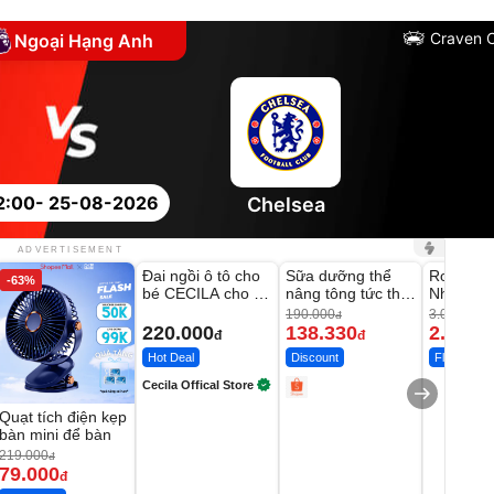
Craven 
Ngoại Hạng Anh
2:00
- 25-08-2026
Chelsea
Unmute
Unmute
Unmute
ADVERTISEMENT
Đai ngồi ô tô cho
Sữa dưỡng thể
Robot Hú
-63%
-27%
bé CECILA cho bé
nâng tông tức thì
Nhà - D2
1-9 tuổi
Vaseline Body
Thông M
190.000
3.000.000
đ
220.000
138.330
2.200.
đ
đ
Hot Deal
Discount
Flash Sale
Cecila Offical Store
Quạt tích điện kẹp
bàn mini để bàn
219.000
đ
79.000
đ