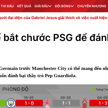
 THI ĐẤU
KẾT QUẢ
GIẢI ĐẤU
ĐỘI BÓNG
CHUYỂN NHƯỢNG
a Gabriel Jesus giải thích về việc xuất hiện ở Napoli
Man 
ể bắt chước PSG để đán
-Germain trước Manchester City có thể mang đến nh
uốn đánh bại thầy trò Pep Guardiola.
PHONG ĐỘ
Thắng
H
16-05
09-05
04-05
1 - 0
1 - 1
1 - 3