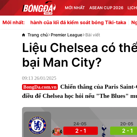
MỚI NHẤT
ASEAN CUP 2026
LỊCH
nh của lối đá kiểm soát bóng Tiki-taka
Người đại diện củ
Mới nhất:
Trang chủ
Premier League
Bài viết
Liệu Chelsea có th
bại Man City?
09:13 26/01/2025
Chiến thắng của Paris Saint
BongDa.com.vn
điều để Chelsea học hỏi nếu "The Blues" m
24-05
20-05
2 - 1
2 - 1