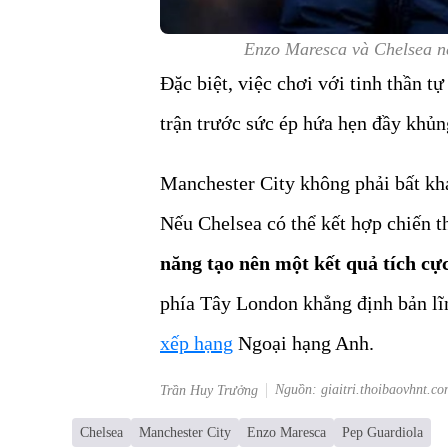
Enzo Maresca và Chelsea n
Đặc biệt, việc chơi với tinh thần tự
trận trước sức ép hứa hẹn đầy khủn
Manchester City không phải bất khả
Nếu Chelsea có thể kết hợp chiến t
năng tạo nên một kết quả tích cực
phía Tây London khẳng định bản lĩn
xếp hạng
Ngoại hạng Anh.
Nguồn: giaitri.thoibaovhnt.co
Trần Huy Trưởng
Chelsea
Manchester City
Enzo Maresca
Pep Guardiola