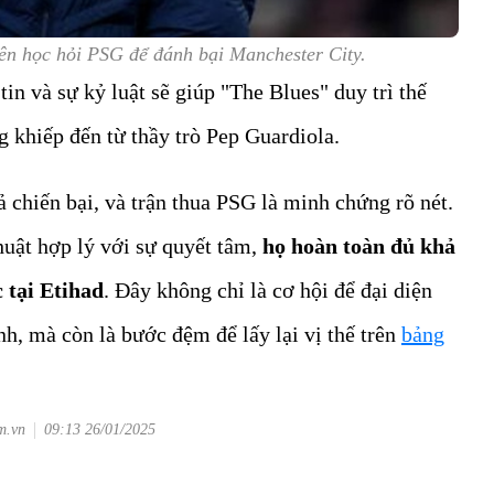
ên học hỏi PSG để đánh bại Manchester City.
 tin và sự kỷ luật sẽ giúp "The Blues" duy trì thế
g khiếp đến từ thầy trò Pep Guardiola.
 chiến bại, và trận thua PSG là minh chứng rõ nét.
huật hợp lý với sự quyết tâm,
họ hoàn toàn đủ khả
 tại Etihad
. Đây không chỉ là cơ hội để đại diện
h, mà còn là bước đệm để lấy lại vị thế trên
bảng
m.vn
09:13 26/01/2025