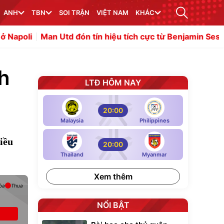
ANH
TBN
SOI TRẬN
VIỆT NAM
KHÁC
Utd đón tín hiệu tích cực từ Benjamin Sesko
Bản chất c
h
LTĐ HÔM NAY
20:00
Malaysia
Philippines
iều
20:00
Thailand
Myanmar
Xem thêm
òa
Thua
NỔI BẬT