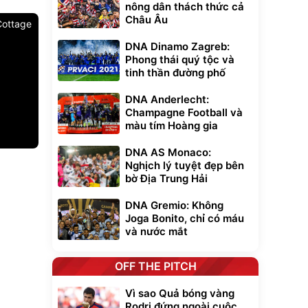
nông dân thách thức cả
Châu Âu
Cottage
DNA Dinamo Zagreb:
Phong thái quý tộc và
tinh thần đường phố
DNA Anderlecht:
Champagne Football và
màu tím Hoàng gia
DNA AS Monaco:
Unmute
Nghịch lý tuyệt đẹp bên
t Bụi Lau
Vali Bamozo
bờ Địa Trung Hải
-001 -
Khung Nhôm
inh
9066 Size
1.000.000
đ
đ
DNA Gremio: Không
20/24/28 Cao Cấp
000
825.000
đ
đ
Joga Bonito, chỉ có máu
Flash Sale
và nước mắt
Lót ghế ôtô, nâng
OFF THE PITCH
lưng chống nóng
giúp thoải mái
Vì sao Quả bóng vàng
trong di chuyển
295.000
đ
Rodri đứng ngoài cuộc