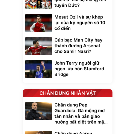
tuyển Đức?
Mesut Ozil và sự khép
lại của kỷ nguyên số 10
cổ điển
Cúp bạc Man City hay
thánh đường Arsenal
cho Samir Nasri?
John Terry người giữ
ngọn lửa hồn Stamford
Bridge
CHÂN DUNG NHÂN VẬT
Chân dung Pep
Guardiola: Gã mộng mơ
tàn nhẫn và bản giao
hưởng bất diệt trên mặt
cỏ xanh
Chân dung Aaron