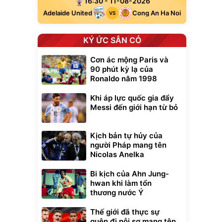
16:30 - 11-08-2026
Adelaide United
Cong An Ha Noi
VS
KÝ ỨC SÂN CỎ
Cơn ác mộng Paris và
90 phút kỳ lạ của
Ronaldo năm 1998
Khi áp lực quốc gia đẩy
Messi đến giới hạn từ bỏ
Kịch bản tự hủy của
người Pháp mang tên
Nicolas Anelka
Bi kịch của Ahn Jung-
hwan khi làm tổn
thương nước Ý
Thế giới đã thực sự
quên đi nỗi sợ mang tên