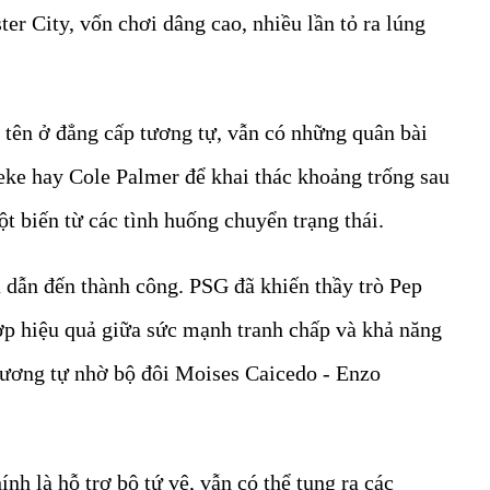
er City, vốn chơi dâng cao, nhiều lần tỏ ra lúng
 tên ở đẳng cấp tương tự, vẫn có những quân bài
ke hay Cole Palmer để khai thác khoảng trống sau
t biến từ các tình huống chuyển trạng thái.
 dẫn đến thành công. PSG đã khiến thầy trò Pep
ợp hiệu quả giữa sức mạnh tranh chấp và khả năng
 tương tự nhờ bộ đôi Moises Caicedo - Enzo
h là hỗ trợ bộ tứ vệ, vẫn có thể tung ra các