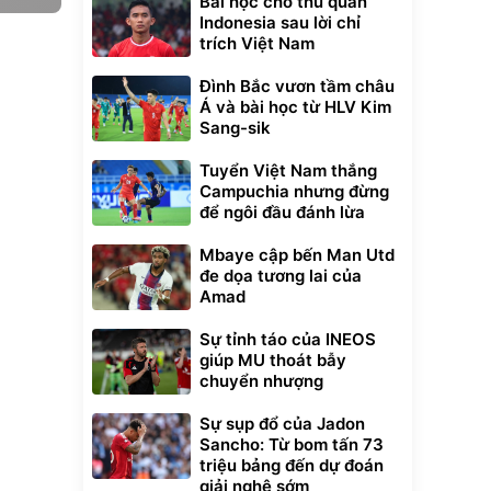
Bài học cho thủ quân
Indonesia sau lời chỉ
trích Việt Nam
Đình Bắc vươn tầm châu
Á và bài học từ HLV Kim
Sang-sik
Tuyển Việt Nam thắng
Campuchia nhưng đừng
để ngôi đầu đánh lừa
Mbaye cập bến Man Utd
đe dọa tương lai của
Amad
Sự tỉnh táo của INEOS
giúp MU thoát bẫy
chuyển nhượng
Sự sụp đổ của Jadon
Sancho: Từ bom tấn 73
triệu bảng đến dự đoán
giải nghệ sớm