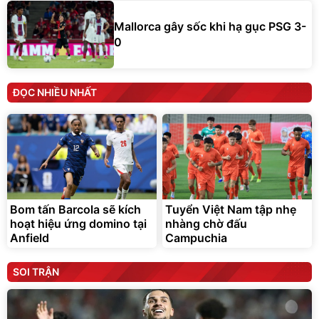
Mallorca gây sốc khi hạ gục PSG 3-
0
ĐỌC NHIỀU NHẤT
Bom tấn Barcola sẽ kích
Tuyển Việt Nam tập nhẹ
hoạt hiệu ứng domino tại
nhàng chờ đấu
Anfield
Campuchia
SOI TRẬN