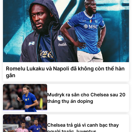
Romelu Lukaku và Napoli đã không còn thể hàn
gắn
Mudryk ra sân cho Chelsea sau 20
tháng thụ án doping
Chelsea trả giá vì canh bạc thay
người trước Juventus