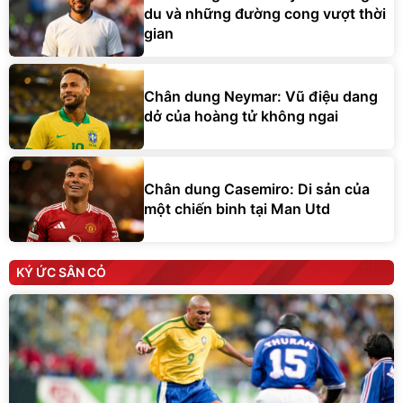
du và những đường cong vượt thời
gian
Chân dung Neymar: Vũ điệu dang
dở của hoàng tử không ngai
Chân dung Casemiro: Di sản của
một chiến binh tại Man Utd
KÝ ỨC SÂN CỎ