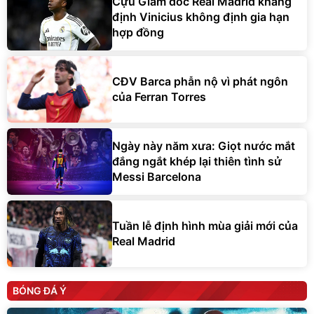
Cựu Giám đốc Real Madrid khẳng
định Vinicius không định gia hạn
hợp đồng
CĐV Barca phẫn nộ vì phát ngôn
của Ferran Torres
Ngày này năm xưa: Giọt nước mắt
đắng ngắt khép lại thiên tình sử
Messi Barcelona
Tuần lễ định hình mùa giải mới của
Real Madrid
BÓNG ĐÁ Ý