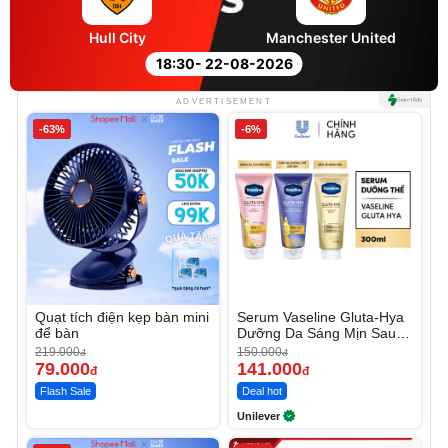
Hull City
Manchester United
18:30
- 22-08-2026
ADVERTISEMENT
-63%
-6%
Quạt tích điện kẹp bàn mini
Serum Vaseline Gluta-Hya
để bàn
Dưỡng Da Sáng Mịn Sau 7
Ngày
219.000
150.000
đ
đ
79.000
141.000
đ
đ
Flash Sale
Deal hot
Unilever