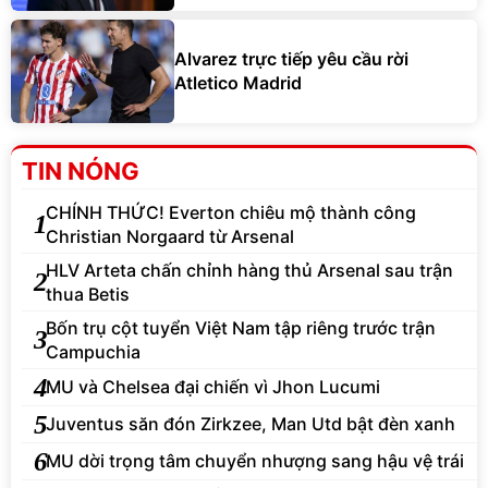
Alvarez trực tiếp yêu cầu rời
Atletico Madrid
TIN NÓNG
CHÍNH THỨC! Everton chiêu mộ thành công
1
Christian Norgaard từ Arsenal
HLV Arteta chấn chỉnh hàng thủ Arsenal sau trận
2
thua Betis
Bốn trụ cột tuyển Việt Nam tập riêng trước trận
3
Campuchia
4
MU và Chelsea đại chiến vì Jhon Lucumi
5
Juventus săn đón Zirkzee, Man Utd bật đèn xanh
6
MU dời trọng tâm chuyển nhượng sang hậu vệ trái