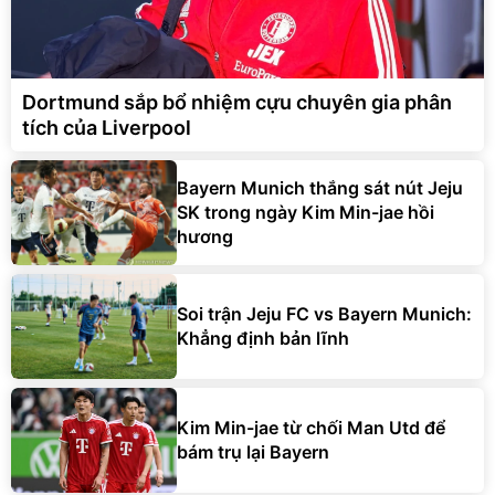
Dortmund sắp bổ nhiệm cựu chuyên gia phân
tích của Liverpool
Bayern Munich thắng sát nút Jeju
SK trong ngày Kim Min-jae hồi
hương
Soi trận Jeju FC vs Bayern Munich:
Khẳng định bản lĩnh
Kim Min-jae từ chối Man Utd để
bám trụ lại Bayern