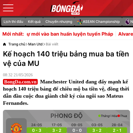
Lịch thi đấu
Kết quả
Chuyển nhượng
ASEAN Championship
N
 vào ban huấn luyện tuyển Pháp
Alvarez trực tiếp yêu cầ
Mới nhất:
Trang chủ
Man Utd
Bài viết
Kế hoạch 140 triệu bảng mua ba tiền
vệ của MU
08:32 21/05/2026
Manchester United đang đẩy mạnh kế
BongDa.com.vn
hoạch 140 triệu bảng để chiêu mộ ba tiền vệ, đồng thời
dẫn đầu cuộc đua giành chữ ký của ngôi sao Mateus
Fernandes.
PHONG ĐỘ
Thắng
Hòa
Thua
24-05
17-05
09-05
03-05
28-04
0 - 3
3 - 2
0 - 0
3 - 2
2 - 1