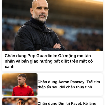
Chân dung Pep Guardiola: Gã mộng mơ tàn
nhẫn và bản giao hưởng bất diệt trên mặt cỏ
xanh
Chân dung Aaron Ramsey: Trái tim
thép ẩn sau đôi chân thủy tinh
Chân dung Dimitri Payet: Kẻ lãng