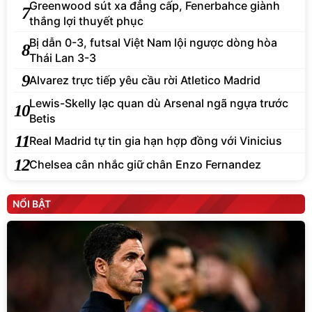
Greenwood sút xa đẳng cấp, Fenerbahce giành
7
thắng lợi thuyết phục
Bị dẫn 0-3, futsal Việt Nam lội ngược dòng hòa
8
Thái Lan 3-3
9
Alvarez trực tiếp yêu cầu rời Atletico Madrid
Lewis-Skelly lạc quan dù Arsenal ngã ngựa trước
10
Betis
11
Real Madrid tự tin gia hạn hợp đồng với Vinicius
12
Chelsea cân nhắc giữ chân Enzo Fernandez
NỔI BẬT