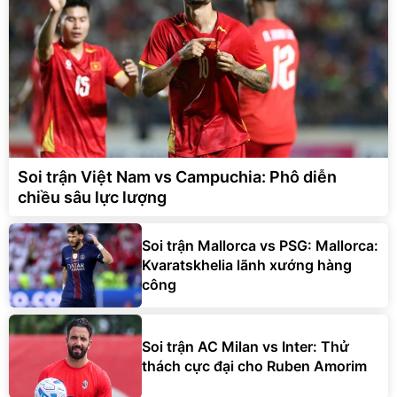
Soi trận Việt Nam vs Campuchia: Phô diễn
chiều sâu lực lượng
Soi trận Mallorca vs PSG: Mallorca:
Kvaratskhelia lãnh xướng hàng
công
Soi trận AC Milan vs Inter: Thử
thách cực đại cho Ruben Amorim