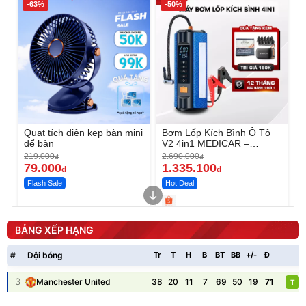
-63%
-50%
Quạt tích điện kẹp bàn mini
Bơm Lốp Kích Bình Ô Tô
để bàn
V2 4in1 MEDICAR –
12.000mAh
219.000
2.690.000
đ
đ
79.000
1.335.100
đ
đ
Flash Sale
Hot Deal
Unmute
Unmute
Máy ép chậm trái cây
Máy rửa xe cầm tay xịt rửa
BẢNG XẾP HẠNG
Elmich JEE 1855OL
cao áp có tạo bọt tuyết
3.000.000
đ
#
Đội bóng
Tr
T
H
B
BT
BB
+/-
Đ
P
2.143.650
399.000
đ
đ
Flash Sale
Đã bán nhiều
3
38
20
11
7
69
50
19
71
Manchester United
T