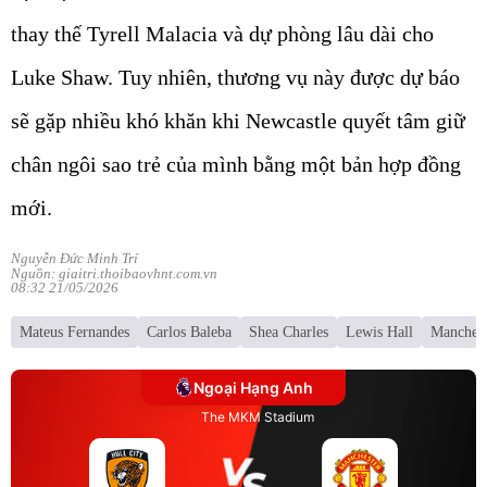
thay thế Tyrell Malacia và dự phòng lâu dài cho
Luke Shaw. Tuy nhiên, thương vụ này được dự báo
sẽ gặp nhiều khó khăn khi Newcastle quyết tâm giữ
chân ngôi sao trẻ của mình bằng một bản hợp đồng
mới.
Nguyễn Đức Minh Trí
Nguồn: giaitri.thoibaovhnt.com.vn
08:32 21/05/2026
Mateus Fernandes
Carlos Baleba
Shea Charles
Lewis Hall
Manchest
Ngoại Hạng Anh
The MKM Stadium