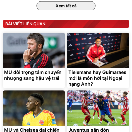
Xem tất cả
BÀI VIẾT LIÊN QUAN
Bạt phủ xe ô tô cao cấp,
Xe đạp điện trợ lực G-
tráng nhôm 03 lớp
Force C14 gấp gọn bỏ cốp
tiện lợi
392.000
9.900.000
đ
đ
325.000
7.092.000
MU dời trọng tâm chuyển
Tielemans hay Guimaraes
đ
đ
nhượng sang hậu vệ trái
mới là món hời tại Ngoại
Đã bán nhiều
Đang xem nhiều
hạng Anh?
G-FORCE VIETNA
MU và Chelsea đại chiến
Juventus săn đón