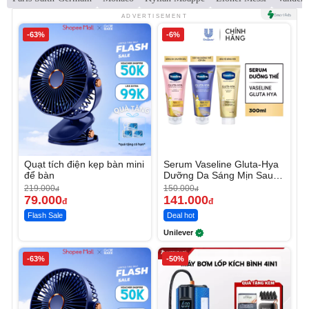
ADVERTISEMENT
-63%
-6%
Quạt tích điện kẹp bàn mini
Serum Vaseline Gluta-Hya
để bàn
Dưỡng Da Sáng Mịn Sau 7
Ngày
219.000
150.000
đ
đ
79.000
141.000
đ
đ
Flash Sale
Deal hot
Unilever
-63%
-50%