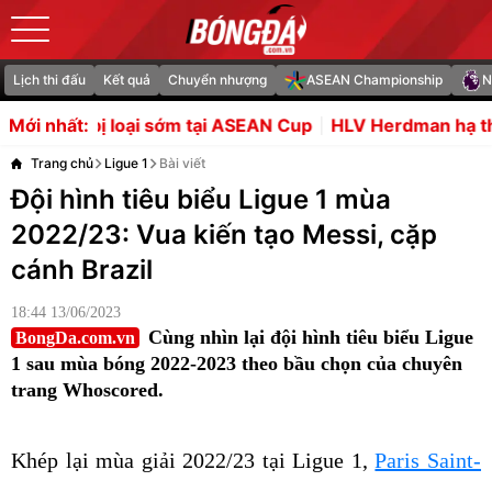
Lịch thi đấu
Kết quả
Chuyển nhượng
ASEAN Championship
N
m tại ASEAN Cup
HLV Herdman hạ thấp AFF Cup sau thất b
Mới nhất:
Trang chủ
Ligue 1
Bài viết
Đội hình tiêu biểu Ligue 1 mùa
2022/23: Vua kiến tạo Messi, cặp
cánh Brazil
18:44 13/06/2023
Cùng nhìn lại đội hình tiêu biểu Ligue
BongDa.com.vn
1 sau mùa bóng 2022-2023 theo bầu chọn của chuyên
trang Whoscored.
Khép lại mùa giải 2022/23 tại Ligue 1,
Paris Saint-