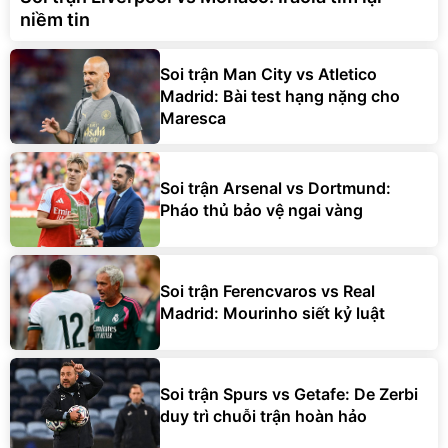
niềm tin
Soi trận Man City vs Atletico
Madrid: Bài test hạng nặng cho
Maresca
Soi trận Arsenal vs Dortmund:
Pháo thủ bảo vệ ngai vàng
Soi trận Ferencvaros vs Real
Madrid: Mourinho siết kỷ luật
Soi trận Spurs vs Getafe: De Zerbi
duy trì chuỗi trận hoàn hảo