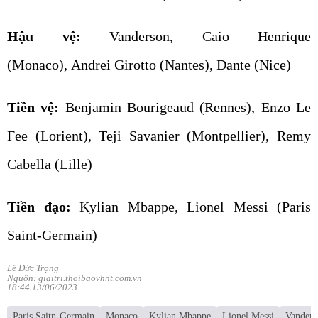
Hậu vệ:
Vanderson, Caio Henrique
(Monaco), Andrei Girotto (Nantes), Dante (Nice)
Tiền vệ:
Benjamin Bourigeaud (Rennes), Enzo Le
Fee (Lorient), Teji Savanier (Montpellier), Remy
Cabella (Lille)
Tiền đạo:
Kylian Mbappe, Lionel Messi (Paris
Saint-Germain)
Lê Đức Trọng
Nguồn: giaitri.thoibaovhnt.com.vn
18:44 13/06/2023
Paris Saitn-Germain
Monaco
Kylian Mbappe
Lionel Messi
Vanders