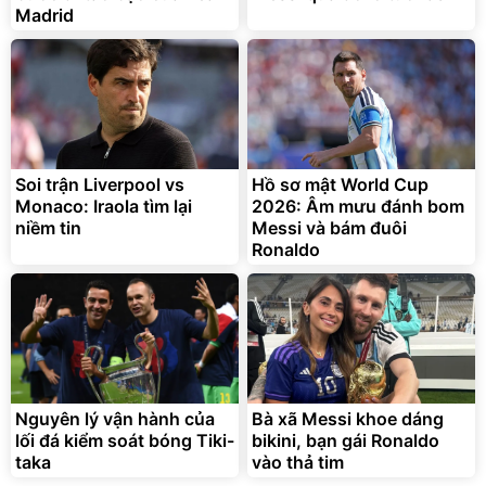
Madrid
Bạt phủ xe ô tô cao cấp,
Xe đạp điện trợ lực G-
tráng nhôm 03 lớp
Force C14 gấp gọn bỏ cốp
tiện lợi
392.000
9.900.000
đ
đ
325.000
7.092.000
Soi trận Liverpool vs
đ
Hồ sơ mật World Cup
đ
Monaco: Iraola tìm lại
2026: Âm mưu đánh bom
Đã bán nhiều
Đang xem nhiều
niềm tin
Messi và bám đuôi
G-FORCE VIETNA
Ronaldo
Nguyên lý vận hành của
Bà xã Messi khoe dáng
lối đá kiểm soát bóng Tiki-
bikini, bạn gái Ronaldo
taka
vào thả tim