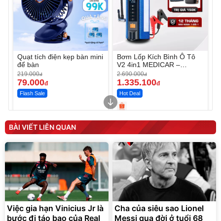
Quạt tích điện kẹp bàn mini
Bơm Lốp Kích Bình Ô Tô
để bàn
V2 4in1 MEDICAR –
12.000mAh
219.000
2.690.000
đ
đ
79.000
1.335.100
đ
đ
Flash Sale
Hot Deal
Unmute
Unmute
Máy ép chậm trái cây
Máy rửa xe cầm tay xịt rửa
BÀI VIẾT LIÊN QUAN
Elmich JEE 1855OL
cao áp có tạo bọt tuyết
3.000.000
đ
2.143.650
399.000
đ
đ
Flash Sale
Đã bán nhiều
Việc gia hạn Vinicius Jr là
Cha của siêu sao Lionel
bước đi táo bạo của Real
Messi qua đời ở tuổi 68