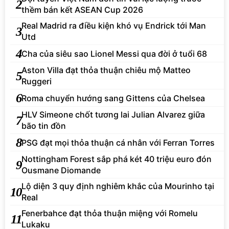
2
thềm bán kết ASEAN Cup 2026
Real Madrid ra điều kiện khó vụ Endrick tới Man
3
Utd
4
Cha của siêu sao Lionel Messi qua đời ở tuổi 68
Aston Villa đạt thỏa thuận chiêu mộ Matteo
5
Ruggeri
6
Roma chuyển hướng sang Gittens của Chelsea
HLV Simeone chốt tương lai Julian Alvarez giữa
7
bão tin đồn
8
PSG đạt mọi thỏa thuận cá nhân với Ferran Torres
Nottingham Forest sắp phá két 40 triệu euro đón
9
Ousmane Diomande
Lộ diện 3 quy định nghiêm khắc của Mourinho tại
10
Real
Fenerbahce đạt thỏa thuận miệng với Romelu
11
Lukaku