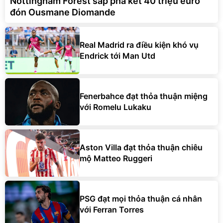
Nottingham Forest sắp phá két 40 triệu euro
đón Ousmane Diomande
Real Madrid ra điều kiện khó vụ
Endrick tới Man Utd
Fenerbahce đạt thỏa thuận miệng
với Romelu Lukaku
Aston Villa đạt thỏa thuận chiêu
mộ Matteo Ruggeri
PSG đạt mọi thỏa thuận cá nhân
với Ferran Torres