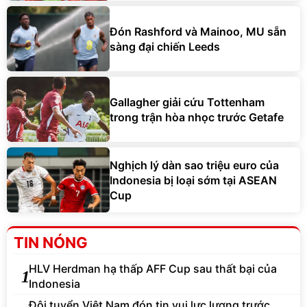
Đón Rashford và Mainoo, MU sẵn
sàng đại chiến Leeds
Gallagher giải cứu Tottenham
trong trận hòa nhọc trước Getafe
Nghịch lý dàn sao triệu euro của
Indonesia bị loại sớm tại ASEAN
Cup
TIN NÓNG
HLV Herdman hạ thấp AFF Cup sau thất bại của
1
Indonesia
Đội tuyển Việt Nam đón tin vui lực lượng trước