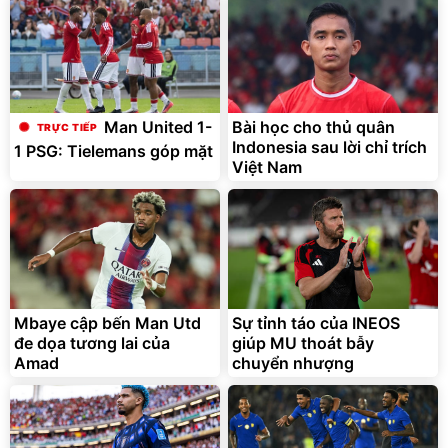
Bài học cho thủ quân
Man United 1-
Indonesia sau lời chỉ trích
1 PSG: Tielemans góp mặt
Việt Nam
Mbaye cập bến Man Utd
Sự tỉnh táo của INEOS
đe dọa tương lai của
giúp MU thoát bẫy
Amad
chuyển nhượng