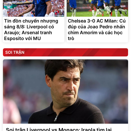
Tin đồn chuyển nhượng
Chelsea 3-0 AC Milan: Cú
sáng 8/8: Liverpool có
đúp của Joao Pedro nhấn
Araujo; Arsenal tranh
chìm Amorim và các học
Esposito với MU
trò
SOI TRẬN
Soi trận Liverpool vs Monaco: Iraola tìm lại