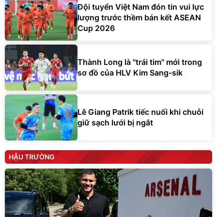
Đội tuyển Việt Nam đón tin vui lực
lượng trước thềm bán kết ASEAN
Cup 2026
Thành Long là "trái tim" mới trong
sơ đồ của HLV Kim Sang-sik
Lê Giang Patrik tiếc nuối khi chuỗi
giữ sạch lưới bị ngắt
HẬU TRƯỜNG