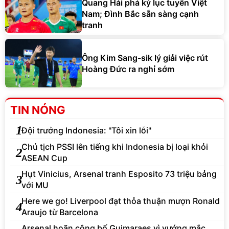
Quang Hải phá kỷ lục tuyển Việt
Nam; Đình Bắc sẵn sàng cạnh
tranh
Ông Kim Sang-sik lý giải việc rút
Hoàng Đức ra nghỉ sớm
TIN NÓNG
1
Đội trưởng Indonesia: "Tôi xin lỗi"
Chủ tịch PSSI lên tiếng khi Indonesia bị loại khỏi
2
ASEAN Cup
Hụt Vinicius, Arsenal tranh Esposito 73 triệu bảng
3
với MU
Here we go! Liverpool đạt thỏa thuận mượn Ronald
4
Araujo từ Barcelona
Arsenal hoãn công bố Guimaraes vì vướng mắc