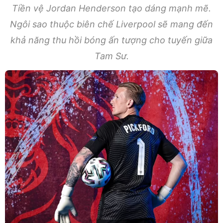
Tiền vệ Jordan Henderson tạo dáng mạnh mẽ.
Ngôi sao thuộc biên chế Liverpool sẽ mang đến
khả năng thu hồi bóng ấn tượng cho tuyến giữa
Tam Sư.