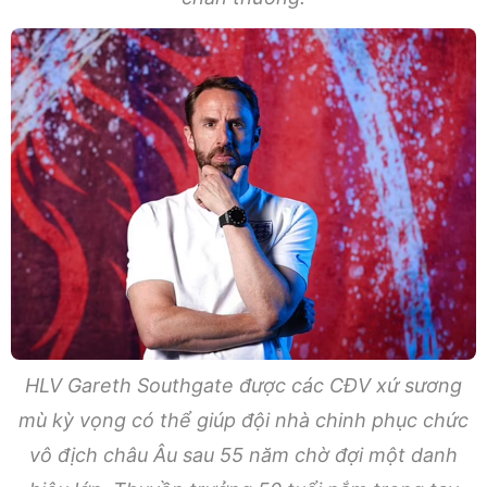
HLV Gareth Southgate được các CĐV xứ sương
mù kỳ vọng có thể giúp đội nhà chinh phục chức
vô địch châu Âu sau 55 năm chờ đợi một danh