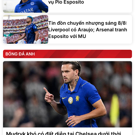
vụ Pio Esposito
Tin đồn chuyển nhượng sáng 8/8:
Liverpool có Araujo; Arsenal tranh
Esposito với MU
BÓNG ĐÁ ANH
Mudryk khó có đất diễn tại Chelsea dưới thời