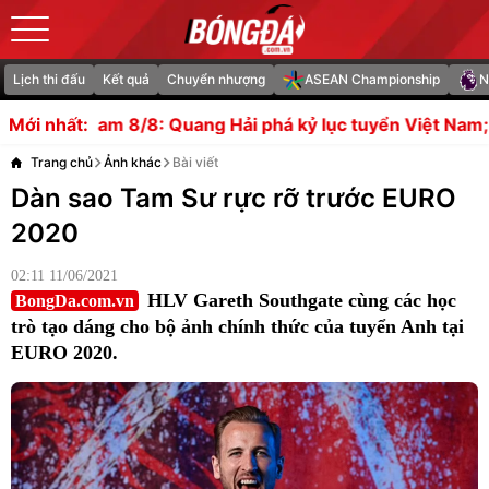
Lịch thi đấu
Kết quả
Chuyển nhượng
ASEAN Championship
N
g Hải phá kỷ lục tuyển Việt Nam; Đình Bắc sẵn sàng cạnh 
Mới nhất:
Trang chủ
Ảnh khác
Bài viết
Dàn sao Tam Sư rực rỡ trước EURO
2020
02:11 11/06/2021
HLV Gareth Southgate cùng các học
BongDa.com.vn
trò tạo dáng cho bộ ảnh chính thức của tuyển Anh tại
EURO 2020.