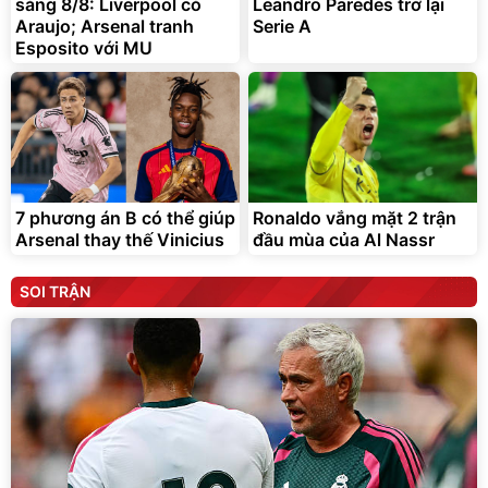
sáng 8/8: Liverpool có
Leandro Paredes trở lại
Araujo; Arsenal tranh
Serie A
Esposito với MU
7 phương án B có thể giúp
Ronaldo vắng mặt 2 trận
Arsenal thay thế Vinicius
đầu mùa của Al Nassr
SOI TRẬN