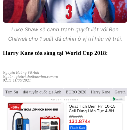
Luke Shaw sẽ cạnh tranh quyết liệt với Ben
Chilwell cho 1 suất đá chính ở vị trí hậu vệ trái.
Harry Kane tỏa sáng tại World Cup 2018:
Nguyễn Hoàng Vũ Anh
Nguồn: giaitri.thoibaovhnt.com.vn
02:11 11/06/2021
Tam Sư
đội tuyển quốc gia Anh
EURO 2020
Harry Kane
Gareth S
Unmute
ADVERTISEMENT
Quạt Tích Điện Pin 10-15
-50%
-54%
Cell Dùng Liên Tục 4-8H
291.500
đ
131.874
đ
Flash Sale