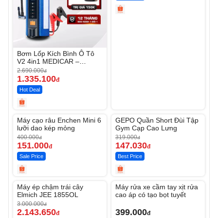
Bơm Lốp Kích Bình Ô Tô
V2 4in1 MEDICAR –
12.000mAh
2.690.000
đ
1.335.100
đ
Hot Deal
Unmute
Unmute
Máy cạo râu Enchen Mini 6
GEPO Quần Short Đùi Tập
-62%
-53%
lưỡi dao kép mỏng
Gym Cạp Cao Lưng
400.000
319.000
đ
đ
151.000
147.030
đ
đ
Sale Price
Best Price
Unmute
Unmute
Máy ép chậm trái cây
Máy rửa xe cầm tay xịt rửa
-28%
Elmich JEE 1855OL
cao áp có tạo bọt tuyết
3.000.000
đ
2.143.650
399.000
đ
đ