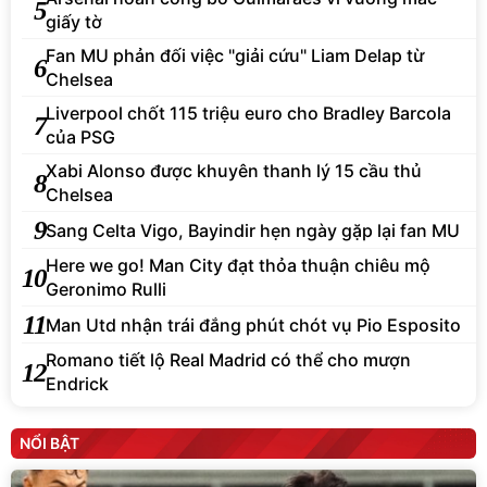
5
giấy tờ
Fan MU phản đối việc "giải cứu" Liam Delap từ
6
Chelsea
Liverpool chốt 115 triệu euro cho Bradley Barcola
7
của PSG
Xabi Alonso được khuyên thanh lý 15 cầu thủ
8
Chelsea
9
Sang Celta Vigo, Bayindir hẹn ngày gặp lại fan MU
Here we go! Man City đạt thỏa thuận chiêu mộ
10
Geronimo Rulli
11
Man Utd nhận trái đắng phút chót vụ Pio Esposito
Romano tiết lộ Real Madrid có thể cho mượn
12
Endrick
NỔI BẬT