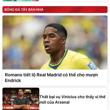
BÓNG ĐÁ TÂY BAN NHA
Romano tiết lộ Real Madrid có thể cho mượn
Endrick
Thất bại vụ Vinicius cho thấy vị thế
mới của Arsenal