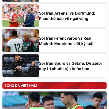
Soi trận Arsenal vs Dortmund:
Pháo thủ bảo vệ ngai vàng
Soi trận Ferencvaros vs Real
Madrid: Mourinho siết kỷ luật
Soi trận Spurs vs Getafe: De Zerbi
duy trì chuỗi trận hoàn hảo
BÓNG ĐÁ VIỆT NAM