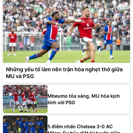
Những yếu tố làm nên trận hòa nghẹt thở giữa
MU và PSG
Mbeumo tỏa sáng, MU hòa kịch
tính với PSG
5 điểm nhấn Chelsea 3-0 AC
Milan: Sự hủy diệt từ tuyến giữa