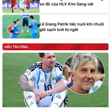
sơ đồ của HLV Kim Sang-sik
Lê Giang Patrik tiếc nuối khi chuỗi
giữ sạch lưới bị ngắt
HẬU TRƯỜNG