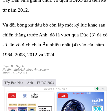
Tây Ban Nha giành chức vô địch EURO đầu tiên kể
từ năm 2012.
Và đội bóng xứ đấu bò còn lập một kỷ lục khác sau
chiến thắng trước Anh, đó là vượt qua Đức (3) để có
số lần vô địch châu Âu nhiều nhất (4) vào các năm
1964, 2008, 2012 và 2024.
Phạm Bá Thạch
Nguồn: giaitri.thoibaovhnt.com.vn
19:03 15/07/2024
Tây Ban Nha
Anh
EURO 2024
ADVERTISEMENT
-6%
-63%