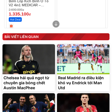
Bơm Lốp Kích Bình Ô Tô
V2 4in1 MEDICAR –
12.000mAh
2.690.000
đ
1.335.100
đ
Hot Deal
Unmute
Unmute
Máy ép chậm trái cây
Máy rửa xe cầm tay xịt rửa
BÀI VIẾT LIÊN QUAN
Elmich JEE 1855OL
cao áp có tạo bọt tuyết
3.000.000
đ
2.143.650
399.000
đ
đ
Flash Sale
Đã bán nhiều
Chelsea hái quả ngọt từ
Real Madrid ra điều kiện
chuyên gia bóng chết
khó vụ Endrick tới Man
Austin MacPhee
Utd