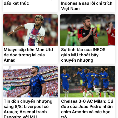
đấu kết thúc
Indonesia sau lời chỉ trích
Việt Nam
Mbaye cập bến Man Utd
Sự tỉnh táo của INEOS
đe dọa tương lai của
giúp MU thoát bẫy
Amad
chuyển nhượng
Tin đồn chuyển nhượng
Chelsea 3-0 AC Milan: Cú
sáng 8/8: Liverpool có
đúp của Joao Pedro nhấn
Araujo; Arsenal tranh
chìm Amorim và các học
Esposito với MU
trò