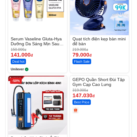
Serum Vaseline Gluta-Hya
Quạt tích điện kẹp bàn mini
Dưỡng Da Sáng Mịn Sau 7
để bàn
Ngày
150.000
219.000
đ
đ
141.000
79.000
đ
đ
Deal hot
Flash Sale
Unilever
Unmute
GEPO Quần Short Đùi Tập
-50%
-53%
Gym Cạp Cao Lưng
319.000
đ
147.030
đ
Best Price