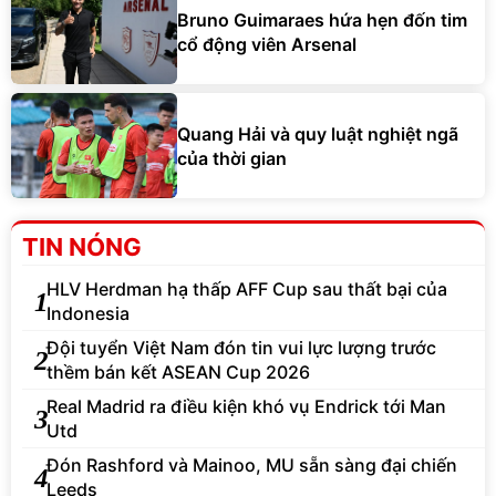
Bruno Guimaraes hứa hẹn đốn tim
cổ động viên Arsenal
Quang Hải và quy luật nghiệt ngã
của thời gian
TIN NÓNG
HLV Herdman hạ thấp AFF Cup sau thất bại của
1
Indonesia
Đội tuyển Việt Nam đón tin vui lực lượng trước
2
thềm bán kết ASEAN Cup 2026
Real Madrid ra điều kiện khó vụ Endrick tới Man
3
Utd
Đón Rashford và Mainoo, MU sẵn sàng đại chiến
4
Leeds