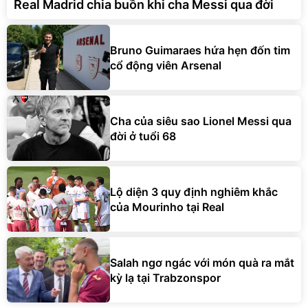
Real Madrid chia buồn khi cha Messi qua đời
Bruno Guimaraes hứa hẹn đốn tim
cổ động viên Arsenal
Cha của siêu sao Lionel Messi qua
đời ở tuổi 68
Lộ diện 3 quy định nghiêm khắc
của Mourinho tại Real
Salah ngơ ngác với món quà ra mắt
kỳ lạ tại Trabzonspor