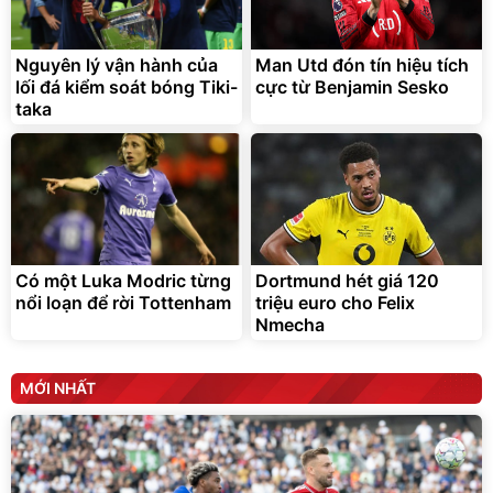
Bạt phủ xe ô tô cao cấp,
Xe đạp điện trợ lực G-
tráng nhôm 03 lớp
Force C14 gấp gọn bỏ cốp
tiện lợi
392.000
9.900.000
đ
đ
325.000
7.092.000
Nguyên lý vận hành của
đ
Man Utd đón tín hiệu tích
đ
lối đá kiểm soát bóng Tiki-
cực từ Benjamin Sesko
Đã bán nhiều
Đang xem nhiều
taka
G-FORCE VIETNA
Có một Luka Modric từng
Dortmund hét giá 120
nổi loạn để rời Tottenham
triệu euro cho Felix
Nmecha
MỚI NHẤT