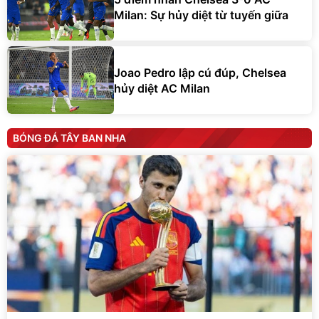
Milan: Sự hủy diệt từ tuyến giữa
Joao Pedro lập cú đúp, Chelsea
hủy diệt AC Milan
BÓNG ĐÁ TÂY BAN NHA