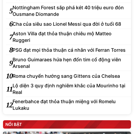
Nottingham Forest sắp phá két 40 triệu euro đón
5
Ousmane Diomande
6
Cha của siêu sao Lionel Messi qua đời ở tuổi 68
Aston Villa đạt thỏa thuận chiêu mộ Matteo
7
Ruggeri
8
PSG đạt mọi thỏa thuận cá nhân với Ferran Torres
Bruno Guimaraes hứa hẹn đốn tim cổ động viên
9
Arsenal
10
Roma chuyển hướng sang Gittens của Chelsea
Lộ diện 3 quy định nghiêm khắc của Mourinho tại
11
Real
Fenerbahce đạt thỏa thuận miệng với Romelu
12
Lukaku
NỔI BẬT