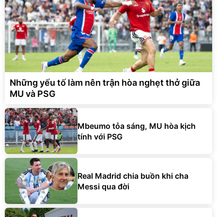
Những yếu tố làm nên trận hòa nghẹt thở giữa
MU và PSG
Mbeumo tỏa sáng, MU hòa kịch
tính với PSG
Real Madrid chia buồn khi cha
Messi qua đời