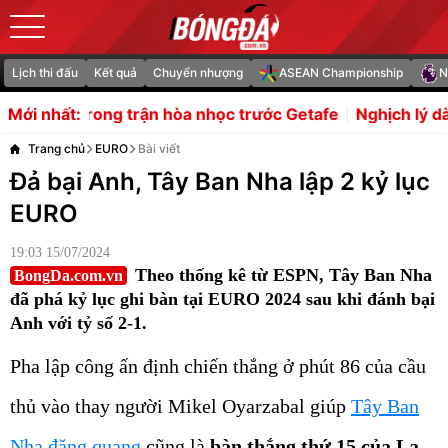
Lịch thi đấu
Kết quả
Chuyển nhượng
ASEAN Championship
N
ận hòa nhọc trước Getafe
Nghịch lý dàn sao triệu euro c
Mới nhất:
Trang chủ
EURO
Bài viết
Đả bại Anh, Tây Ban Nha lập 2 kỷ lục
EURO
19:03 15/07/2024
Theo thống kê từ ESPN, Tây Ban Nha
BongDa.com.vn
đã phá kỷ lục ghi bàn tại EURO 2024 sau khi đánh bại
Anh với tỷ số 2-1.
Pha lập công ấn định chiến thắng ở phút 86 của cầu
thủ vào thay người Mikel Oyarzabal giúp
Tây Ban
Nha đăng quang
cũng là
bàn thắng thứ 15 của La