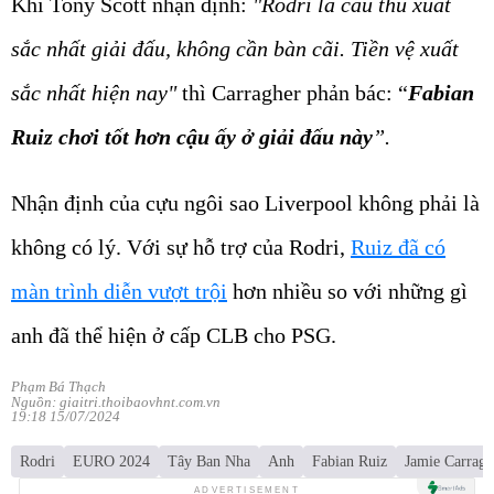
Khi Tony Scott nhận định:
"Rodri là cầu thủ xuất
sắc nhất giải đấu, không cần bàn cãi. Tiền vệ xuất
sắc nhất hiện nay"
thì Carragher phản bác: “
Fabian
Ruiz chơi tốt hơn cậu ấy ở giải đấu này
”.
Nhận định của cựu ngôi sao Liverpool không phải là
không có lý. Với sự hỗ trợ của Rodri,
Ruiz đã có
màn trình diễn vượt trội
hơn nhiều so với những gì
anh đã thể hiện ở cấp CLB cho PSG.
Phạm Bá Thạch
Nguồn: giaitri.thoibaovhnt.com.vn
19:18 15/07/2024
Rodri
EURO 2024
Tây Ban Nha
Anh
Fabian Ruiz
Jamie Carragh
ADVERTISEMENT