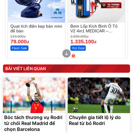
Quạt tích điện kẹp bàn mini
Bơm Lốp Kích Bình Ô Tô
để bàn
V2 4in1 MEDICAR –
12.000mAh
219.000
2.690.000
đ
đ
79.000
1.335.100
đ
đ
Flash Sale
Hot Deal
Unmute
Unmute
Máy ép chậm trái cây
Máy rửa xe cầm tay xịt rửa
BÀI VIẾT LIÊN QUAN
Elmich JEE 1855OL
cao áp có tạo bọt tuyết
3.000.000
đ
2.143.650
399.000
đ
đ
Flash Sale
Đã bán nhiều
Bóc tách thương vụ Rodri
Chuyên gia tiết lộ lý do
từ chối Real Madrid để
Real từ bỏ Rodri
chọn Barcelona