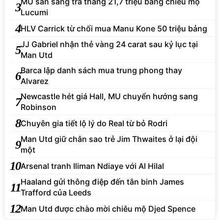
MU sẵn sàng trả thẳng 21,7 triệu bảng chiêu mộ
3
Lucumi
4
HLV Carrick từ chối mua Manu Kone 50 triệu bảng
JJ Gabriel nhận thẻ vàng 24 carat sau kỷ lục tại
5
Man Utd
Barca lập danh sách mua trung phong thay
6
Alvarez
Newcastle hét giá Hall, MU chuyển hướng sang
7
Robinson
8
Chuyên gia tiết lộ lý do Real từ bỏ Rodri
Man Utd giữ chân sao trẻ Jim Thwaites ở lại đội
9
một
10
Arsenal tranh Iliman Ndiaye với Al Hilal
Haaland gửi thông điệp đến tân binh James
11
Trafford của Leeds
12
Man Utd được chào mời chiêu mộ Djed Spence