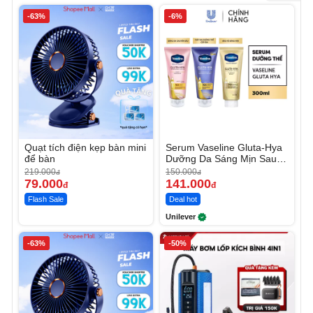
-63%
-6%
Quạt tích điện kẹp bàn mini
Serum Vaseline Gluta-Hya
để bàn
Dưỡng Da Sáng Mịn Sau 7
Ngày
219.000
150.000
đ
đ
79.000
141.000
đ
đ
Flash Sale
Deal hot
Unilever
-63%
-50%