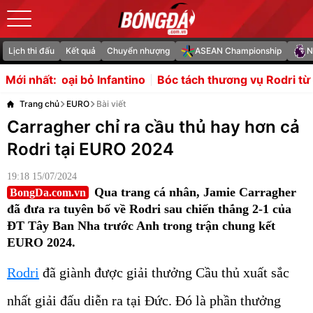
Lịch thi đấu
Kết quả
Chuyển nhượng
ASEAN Championship
N
antino
Bóc tách thương vụ Rodri từ chối Real Madrid để
Mới nhất:
Trang chủ
EURO
Bài viết
Carragher chỉ ra cầu thủ hay hơn cả
Rodri tại EURO 2024
19:18 15/07/2024
Qua trang cá nhân, Jamie Carragher
BongDa.com.vn
đã đưa ra tuyên bố về Rodri sau chiến thắng 2-1 của
ĐT Tây Ban Nha trước Anh trong trận chung kết
EURO 2024.
Rodri
đã giành được giải thưởng Cầu thủ xuất sắc
nhất giải đấu diễn ra tại Đức. Đó là phần thưởng