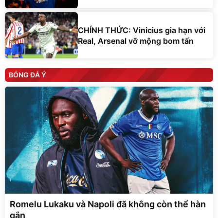
CHÍNH THỨC: Vinicius gia hạn với
Real, Arsenal vỡ mộng bom tấn
BÓNG ĐÁ Ý
Romelu Lukaku và Napoli đã không còn thể hàn
gắn