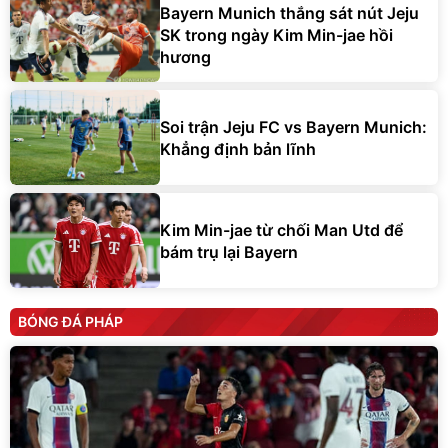
Bayern Munich thắng sát nút Jeju
SK trong ngày Kim Min-jae hồi
hương
Soi trận Jeju FC vs Bayern Munich:
Khẳng định bản lĩnh
Kim Min-jae từ chối Man Utd để
bám trụ lại Bayern
BÓNG ĐÁ PHÁP