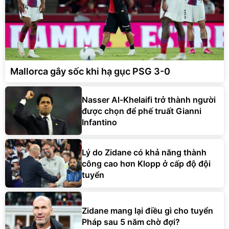
Mallorca gây sốc khi hạ gục PSG 3-0
Nasser Al-Khelaifi trở thành người
được chọn để phế truất Gianni
Infantino
Lý do Zidane có khả năng thành
công cao hơn Klopp ở cấp độ đội
tuyển
Zidane mang lại điều gì cho tuyển
Pháp sau 5 năm chờ đợi?