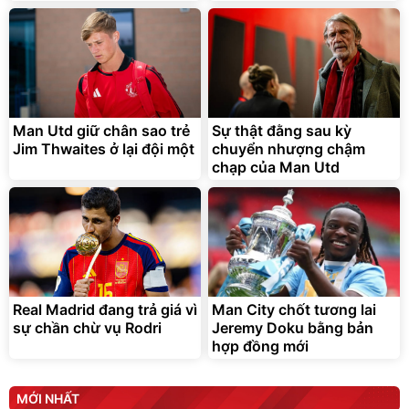
Bạt phủ xe ô tô cao cấp,
Xe đạp điện trợ lực G-
tráng nhôm 03 lớp
Force C14 gấp gọn bỏ cốp
tiện lợi
392.000
9.900.000
đ
đ
325.000
7.092.000
Man Utd giữ chân sao trẻ
đ
Sự thật đằng sau kỳ
đ
Jim Thwaites ở lại đội một
chuyển nhượng chậm
Đã bán nhiều
Đang xem nhiều
chạp của Man Utd
G-FORCE VIETNA
Real Madrid đang trả giá vì
Man City chốt tương lai
sự chần chừ vụ Rodri
Jeremy Doku bằng bản
hợp đồng mới
MỚI NHẤT