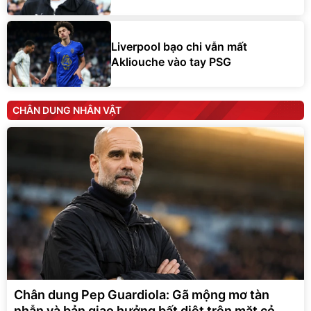
Liverpool bạo chi vẫn mất
Akliouche vào tay PSG
CHÂN DUNG NHÂN VẬT
Chân dung Pep Guardiola: Gã mộng mơ tàn
nhẫn và bản giao hưởng bất diệt trên mặt cỏ