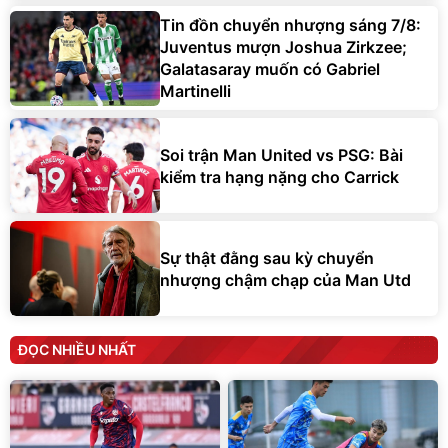
Tin đồn chuyển nhượng sáng 7/8:
Juventus mượn Joshua Zirkzee;
Galatasaray muốn có Gabriel
Martinelli
Soi trận Man United vs PSG: Bài
kiểm tra hạng nặng cho Carrick
Sự thật đằng sau kỳ chuyển
nhượng chậm chạp của Man Utd
ĐỌC NHIỀU NHẤT