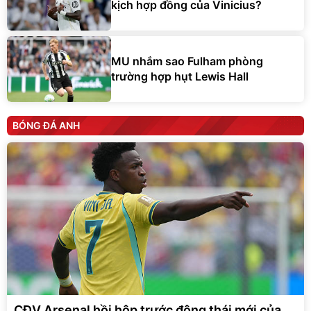
kịch hợp đồng của Vinicius?
MU nhắm sao Fulham phòng
trường hợp hụt Lewis Hall
BÓNG ĐÁ ANH
CĐV Arsenal hồi hộp trước động thái mới của