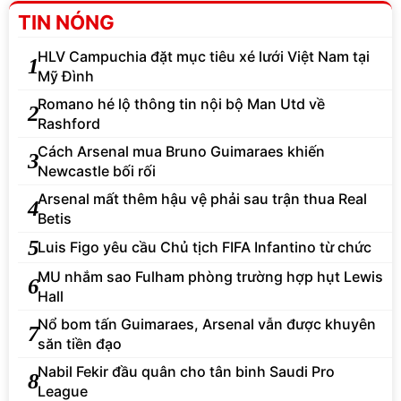
TIN NÓNG
HLV Campuchia đặt mục tiêu xé lưới Việt Nam tại
1
Mỹ Đình
Romano hé lộ thông tin nội bộ Man Utd về
2
Rashford
Cách Arsenal mua Bruno Guimaraes khiến
3
Newcastle bối rối
Arsenal mất thêm hậu vệ phải sau trận thua Real
4
Betis
5
Luis Figo yêu cầu Chủ tịch FIFA Infantino từ chức
MU nhắm sao Fulham phòng trường hợp hụt Lewis
6
Hall
Nổ bom tấn Guimaraes, Arsenal vẫn được khuyên
7
săn tiền đạo
Nabil Fekir đầu quân cho tân binh Saudi Pro
8
League