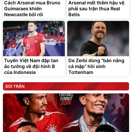
Cách Arsenal mua Bruno
Arsenal mất thêm hậu vệ
Guimaraes khiến
phải sau trận thua Real
Newcastle bối rối
Betis
Tuyển Việt Nam đập tan
De Zerbi dùng ''bản năng
ảo tưởng về đội hình B
cá mập'' hồi sinh
của Indonesia
Tottenham
SOI TRẬN