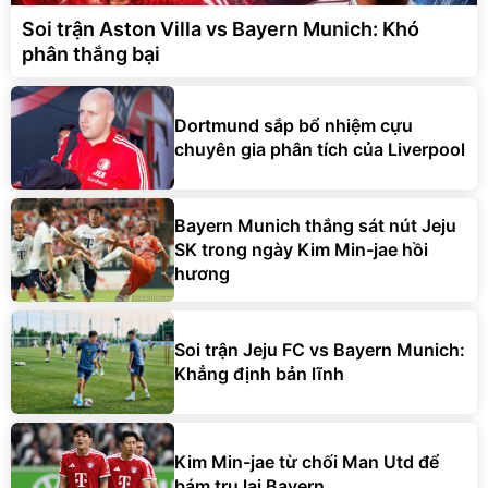
Soi trận Aston Villa vs Bayern Munich: Khó
phân thắng bại
Dortmund sắp bổ nhiệm cựu
chuyên gia phân tích của Liverpool
Bayern Munich thắng sát nút Jeju
SK trong ngày Kim Min-jae hồi
hương
Soi trận Jeju FC vs Bayern Munich:
Khẳng định bản lĩnh
Kim Min-jae từ chối Man Utd để
bám trụ lại Bayern