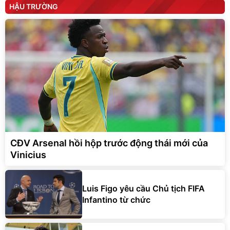
HẬU TRƯỜNG
CĐV Arsenal hồi hộp trước động thái mới của
Vinicius
Luis Figo yêu cầu Chủ tịch FIFA
Infantino từ chức