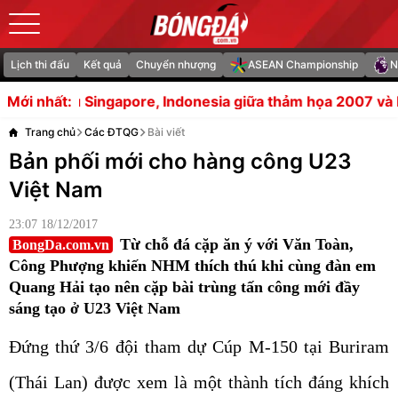
Lịch thi đấu
Kết quả
Chuyển nhượng
ASEAN Championship
N
re, Indonesia giữa thảm họa 2007 và kỳ tích 2016
HLV C
Mới nhất:
Trang chủ
Các ĐTQG
Bài viết
Bản phối mới cho hàng công U23
Việt Nam
23:07 18/12/2017
Từ chỗ đá cặp ăn ý với Văn Toàn,
BongDa.com.vn
Công Phượng khiến NHM thích thú khi cùng đàn em
Quang Hải tạo nên cặp bài trùng tấn công mới đầy
sáng tạo ở U23 Việt Nam
Đứng thứ 3/6 đội tham dự Cúp M-150 tại Buriram
(Thái Lan) được xem là một thành tích đáng khích