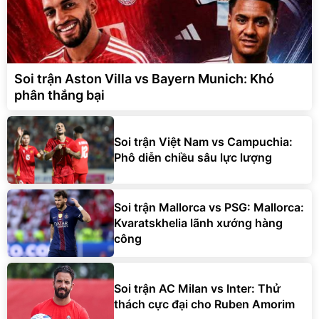
Soi trận Aston Villa vs Bayern Munich: Khó
phân thắng bại
Soi trận Việt Nam vs Campuchia:
Phô diễn chiều sâu lực lượng
Soi trận Mallorca vs PSG: Mallorca:
Kvaratskhelia lãnh xướng hàng
công
Soi trận AC Milan vs Inter: Thử
thách cực đại cho Ruben Amorim