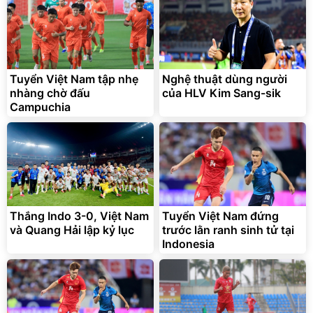
Flash Sale
Đã bán nhiều
Tuyển Việt Nam tập nhẹ
Nghệ thuật dùng người
nhàng chờ đấu
của HLV Kim Sang-sik
Campuchia
Bạt phủ xe ô tô cao cấp,
Xe đạp điện trợ lực G-
tráng nhôm 03 lớp
Force C14 gấp gọn bỏ cốp
tiện lợi
392.000
9.900.000
đ
đ
325.000
7.092.000
Thắng Indo 3-0, Việt Nam
đ
Tuyển Việt Nam đứng
đ
và Quang Hải lập kỷ lục
trước lằn ranh sinh tử tại
Đã bán nhiều
Đang xem nhiều
Indonesia
G-FORCE VIETNA