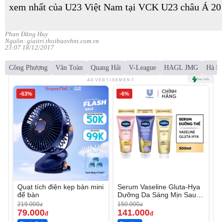
xem nhất của U23 Việt Nam tại VCK U23 châu Á 20
Phan Đăng Huy
Nguồn: giaitri.thoibaovhnt.com.vn
23:07 18/12/2017
Công Phượng
Văn Toàn
Quang Hải
V-League
HAGL JMG
Hà N
ADVERTISEMENT
-63%
-6%
Quạt tích điện kẹp bàn mini
Serum Vaseline Gluta-Hya
để bàn
Dưỡng Da Sáng Mịn Sau 7
Ngày
219.000
150.000
đ
đ
79.000
141.000
đ
đ