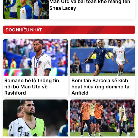
Man Utd và bài toán khó mang tên
Shea Lacey
ĐỌC NHIỀU NHẤT
Romano hé lộ thông tin
Bom tấn Barcola sẽ kích
nội bộ Man Utd về
hoạt hiệu ứng domino tại
Rashford
Anfield