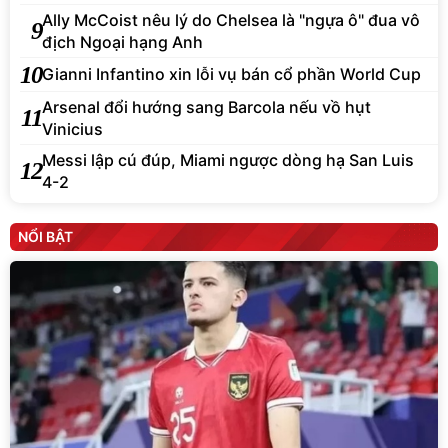
Ally McCoist nêu lý do Chelsea là "ngựa ô" đua vô
9
địch Ngoại hạng Anh
10
Gianni Infantino xin lỗi vụ bán cổ phần World Cup
Arsenal đổi hướng sang Barcola nếu vồ hụt
11
Vinicius
Messi lập cú đúp, Miami ngược dòng hạ San Luis
12
4-2
NỔI BẬT