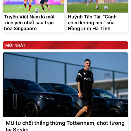
Tuyển Việt Nam lộ mắt
Huỳnh Tấn Tài: "Cánh
xích yếu nhất sau trận
chim không mỏi" của
hòa Singapore
Hồng Lĩnh Hà Tĩnh
MỚI NHẤT
MU từ chối thẳng thừng Tottenham, chốt tương
lai Sesko