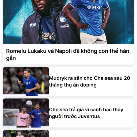
Romelu Lukaku và Napoli đã không còn thể hàn
gắn
Mudryk ra sân cho Chelsea sau 20
tháng thụ án doping
Chelsea trả giá vì canh bạc thay
người trước Juventus