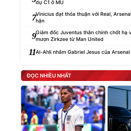
dự C1 ở MU
Vinicius đạt thỏa thuận với Real, Arsena
7
hận
Giám đốc Juventus thân chinh chốt hạ 
9
mượn Zirkzee từ Man United
11
Al-Ahli nhắm Gabriel Jesus của Arsenal
ĐỌC NHIỀU NHẤT