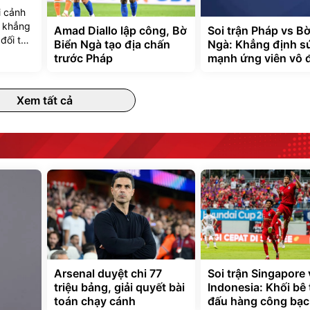
i cảnh
y khẳng
Amad Diallo lập công, Bờ
Soi trận Pháp vs B
đối thủ
Biển Ngà tạo địa chấn
Ngà: Khẳng định s
trước Pháp
mạnh ứng viên vô 
Xem tất cả
Arsenal duyệt chi 77
Soi trận Singapore 
triệu bảng, giải quyết bài
Indonesia: Khối bê
toán chạy cánh
đấu hàng công bạc