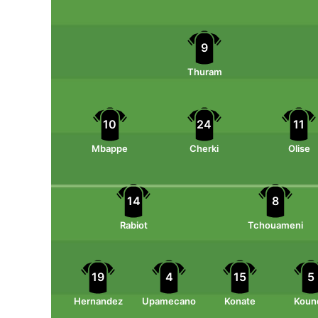
9
Thuram
10
24
11
Mbappe
Cherki
Olise
14
8
Rabiot
Tchouameni
19
4
15
5
Hernandez
Upamecano
Konate
Koun