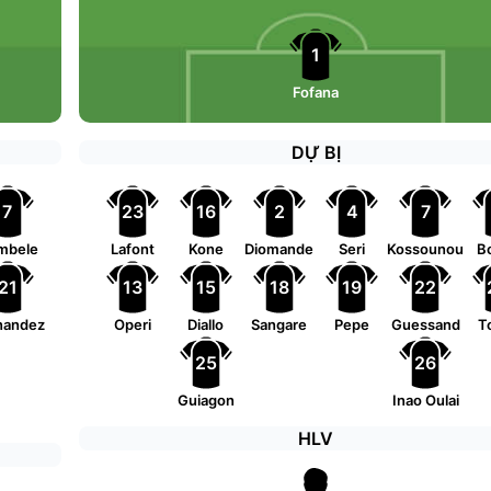
1
Fofana
DỰ BỊ
7
23
16
2
4
7
mbele
Lafont
Kone
Diomande
Seri
Kossounou
B
21
13
15
18
19
22
nandez
Operi
Diallo
Sangare
Pepe
Guessand
T
25
26
Guiagon
Inao Oulai
HLV