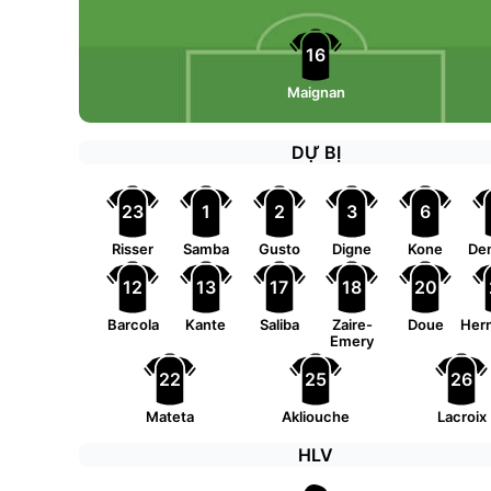
16
Maignan
DỰ BỊ
23
1
2
3
6
Risser
Samba
Gusto
Digne
Kone
De
12
13
17
18
20
Barcola
Kante
Saliba
Zaire-
Doue
Her
Emery
22
25
26
Mateta
Akliouche
Lacroix
HLV