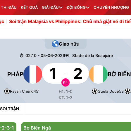
 THI ĐẤU
KẾT QUẢ
GIẢI ĐẤU
ĐỘI BÓNG
CHUYỂN NHƯỢNG
 Malaysia vs Philippines: Chủ nhà giật vé đi tiếp
AC Milan
Giao hữu
02:10 - 05-06-2026
Stade de la Beaujoire
1
2
-
PHÁP
BỜ BIỂ
KT
Rayan Cherki
45'
Guela Doue
53'
H1: 1-0
KT: 1-2
SOI TRẬN
-2-3-1
Bờ Biển Ngà