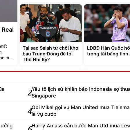
 Real
nhất
Tại sao Salah từ chối kho
LĐBĐ Hàn Quốc hối
g.
báu Trung Đông để tới
trọng tài bằng tình
oạn mục
Thổ Nhĩ Kỳ?
ện
ủa
Yếu tố lịch sử khiến báo Indonesia sợ thu
2
Singapore
Obi Mikel gọi vụ Man United mua Tielem
4
là vụ cướp
thưởng
Harry Amass cản bước Man Utd mua Lew
6