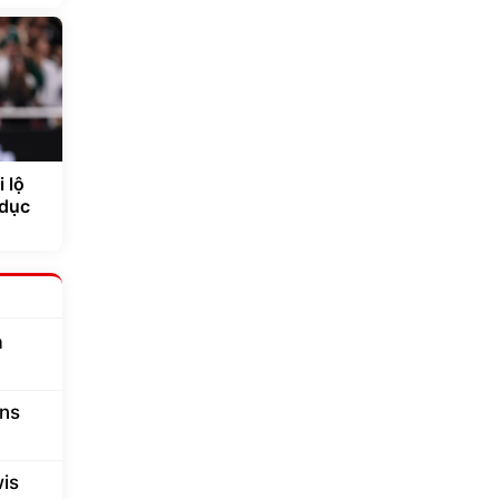
 lộ
 dục
a
ans
is