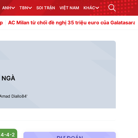
ANH
TBN
SOI TRẬN
VIỆT NAM
KHÁC
 từ chối đề nghị 35 triệu euro của Galatasaray cho Rafael
N NGÀ
Amad Diallo
84'
4-4-2