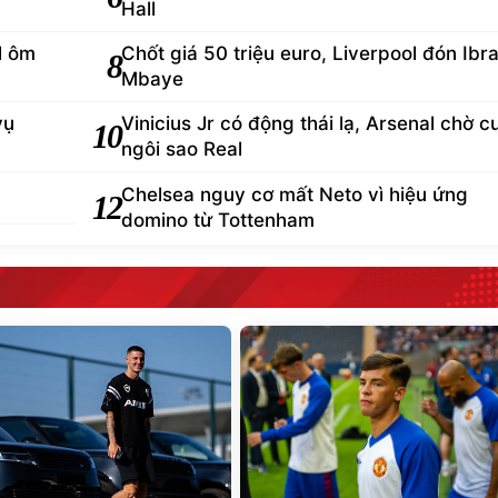
Hall
l ôm
Chốt giá 50 triệu euro, Liverpool đón Ibr
8
Mbaye
vụ
Vinicius Jr có động thái lạ, Arsenal chờ 
10
ngôi sao Real
Chelsea nguy cơ mất Neto vì hiệu ứng
12
domino từ Tottenham