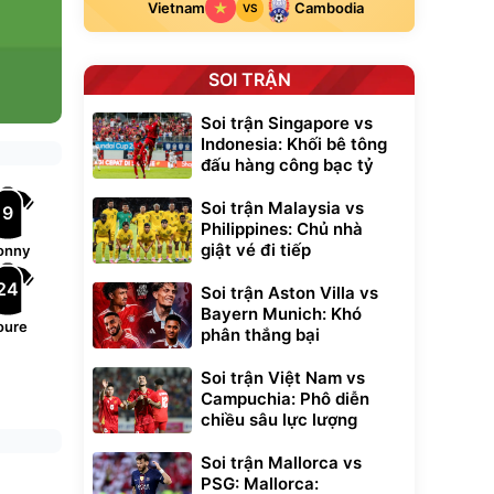
Vietnam
Cambodia
VS
SOI TRẬN
Soi trận Singapore vs
Indonesia: Khối bê tông
đấu hàng công bạc tỷ
Soi trận Malaysia vs
9
Philippines: Chủ nhà
giật vé đi tiếp
onny
24
Soi trận Aston Villa vs
Bayern Munich: Khó
oure
phân thắng bại
Soi trận Việt Nam vs
Campuchia: Phô diễn
chiều sâu lực lượng
Soi trận Mallorca vs
PSG: Mallorca: