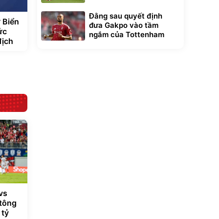
Đằng sau quyết định
ờ Biển
đưa Gakpo vào tầm
ức
ngắm của Tottenham
địch
vs
 tông
 tỷ