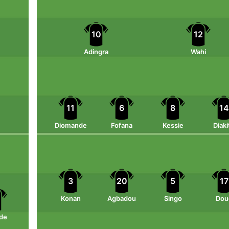
10
12
Adingra
Wahi
11
6
8
14
Diomande
Fofana
Kessie
Diaki
3
20
5
17
Konan
Agbadou
Singo
Dou
de