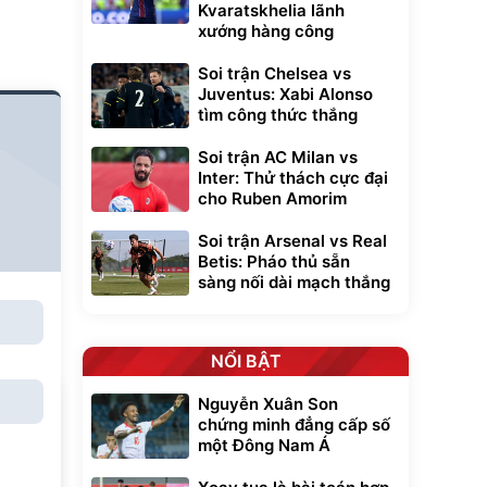
Kvaratskhelia lãnh
xướng hàng công
Soi trận Chelsea vs
Juventus: Xabi Alonso
tìm công thức thắng
Soi trận AC Milan vs
Inter: Thử thách cực đại
cho Ruben Amorim
Soi trận Arsenal vs Real
Betis: Pháo thủ sẵn
sàng nối dài mạch thắng
NỔI BẬT
Nguyễn Xuân Son
chứng minh đẳng cấp số
một Đông Nam Á