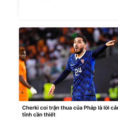
Cherki coi trận thua của Pháp là lời c
tỉnh cần thiết