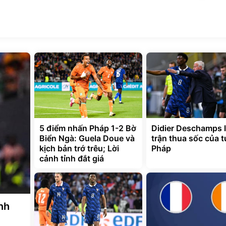
5 điểm nhấn Pháp 1-2 Bờ
Didier Deschamps l
Biển Ngà: Guela Doue và
trận thua sốc của 
kịch bản trớ trêu; Lời
Pháp
cảnh tỉnh đắt giá
ảnh