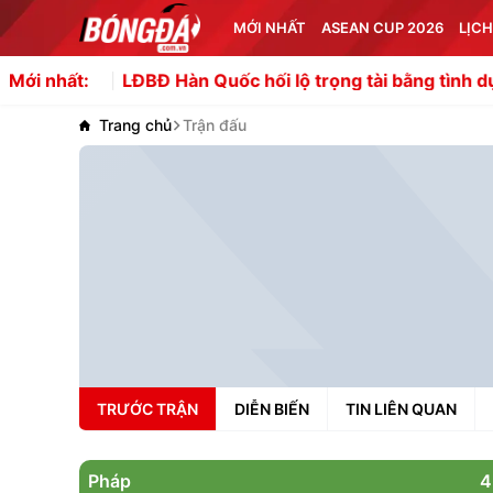
MỚI NHẤT
ASEAN CUP 2026
LỊCH
LĐBĐ Hàn Quốc hối lộ trọng tài bằng tình dục
Soi trận
Mới nhất:
Trang chủ
Trận đấu
TRƯỚC TRẬN
DIỄN BIẾN
TIN LIÊN QUAN
Pháp
4