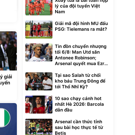
Xoay tua là bài toán hợp
lý của đội tuyển Việt
Nam
Giải mã đội hình MU đấu
PSG: Tielemans ra mắt?
Tin đồn chuyển nhượng
tối 6/8: Man Utd săn
Antonee Robinson;
Arsenal quyết mua Ezri
Konsa
Tại sao Salah từ chối
ý giải
kho báu Trung Đông để
tuyển
tới Thổ Nhĩ Kỳ?
10 sao chạy cánh hot
nhất Hè 2026: Barcola
dẫn đầu
Arsenal cần thức tỉnh
sau bài học thực tế từ
Betis