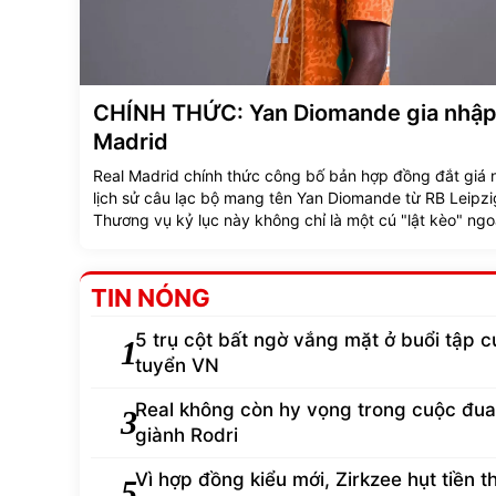
CHÍNH THỨC: Yan Diomande gia nhập
Madrid
Real Madrid chính thức công bố bản hợp đồng đắt giá 
lịch sử câu lạc bộ mang tên Yan Diomande từ RB Leipzi
Thương vụ kỷ lục này không chỉ là một cú "lật kèo" ng
trên thị trường chuyển nhượng, mà còn mở ra câu chuy
truyền cảm hứng đầy xúc động về tài năng 19 tuổi.
TIN NÓNG
5 trụ cột bất ngờ vắng mặt ở buổi tập c
1
tuyển VN
Real không còn hy vọng trong cuộc đua
3
giành Rodri
Vì hợp đồng kiểu mới, Zirkzee hụt tiền 
5