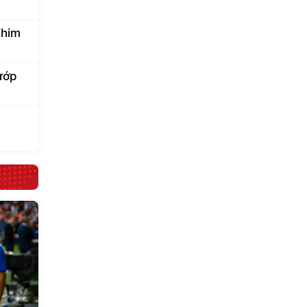
ahim
cướp