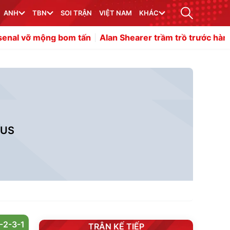
ANH
TBN
SOI TRẬN
VIỆT NAM
KHÁC
ng bom tấn
Alan Shearer trầm trồ trước hàng tiền vệ của
TUS
-2-3-1
TRẬN KẾ TIẾP