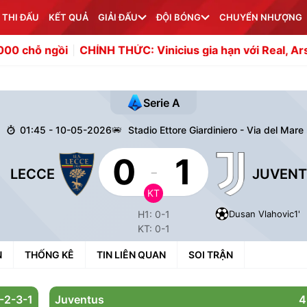
 THI ĐẤU
KẾT QUẢ
GIẢI ĐẤU
ĐỘI BÓNG
CHUYỂN NHƯỢNG
i
CHÍNH THỨC: Vinicius gia hạn với Real, Arsenal vỡ mộ
Serie A
01:45 - 10-05-2026
Stadio Ettore Giardiniero - Via del Mare
0
1
-
LECCE
JUVEN
KT
Dusan Vlahovic
1'
H1: 0-1
KT: 0-1
N
THỐNG KÊ
TIN LIÊN QUAN
SOI TRẬN
-2-3-1
Juventus
4