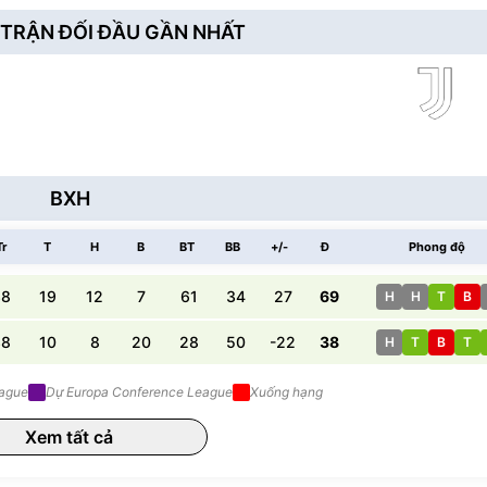
TRẬN ĐỐI ĐẦU GẦN NHẤT
BXH
Tr
T
H
B
BT
BB
+/-
Đ
Phong độ
38
19
12
7
61
34
27
69
H
H
T
B
38
10
8
20
28
50
-22
38
H
T
B
T
eague
Dự Europa Conference League
Xuống hạng
Xem tất cả