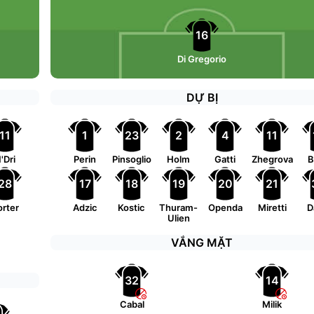
16
Di Gregorio
DỰ BỊ
11
1
23
2
4
11
'Dri
Perin
Pinsoglio
Holm
Gatti
Zhegrova
B
28
17
18
19
20
21
rter
Adzic
Kostic
Thuram-
Openda
Miretti
D
Ulien
VẮNG MẶT
32
14
Cabal
Milik