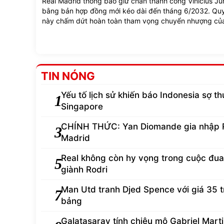
Real Madrid thông báo giữ chân thành công Vinicius Ju
bằng bản hợp đồng mới kéo dài đến tháng 6/2032. Quy
này chấm dứt hoàn toàn tham vọng chuyển nhượng củ
Arsenal.
TIN NÓNG
Yếu tố lịch sử khiến báo Indonesia sợ th
1
Singapore
CHÍNH THỨC: Yan Diomande gia nhập 
3
Madrid
Real không còn hy vọng trong cuộc đua
5
giành Rodri
Man Utd tranh Djed Spence với giá 35 t
7
bảng
Galatasaray tính chiêu mộ Gabriel Martin