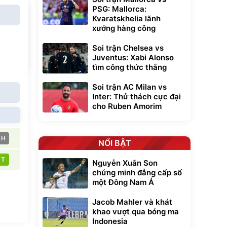
PSG: Mallorca:
Kvaratskhelia lãnh
xướng hàng công
Soi trận Chelsea vs
Juventus: Xabi Alonso
tìm công thức thắng
Soi trận AC Milan vs
Inter: Thử thách cực đại
cho Ruben Amorim
H
NỔI BẬT
T
Nguyễn Xuân Son
chứng minh đẳng cấp số
một Đông Nam Á
Jacob Mahler và khát
khao vượt qua bóng ma
Indonesia