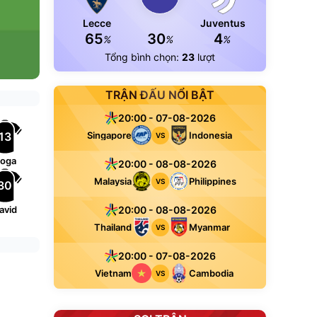
Lecce
Juventus
65
30
4
%
%
%
Tổng bình chọn:
23
lượt
TRẬN ĐẤU NỔI BẬT
20:00 - 07-08-2026
13
Singapore
Indonesia
VS
oga
20:00 - 08-08-2026
Malaysia
Philippines
VS
30
avid
20:00 - 08-08-2026
Thailand
Myanmar
VS
20:00 - 07-08-2026
Vietnam
Cambodia
VS