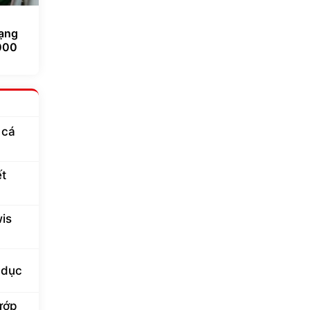
hạng
000
 cá
ết
is
 dục
cướp