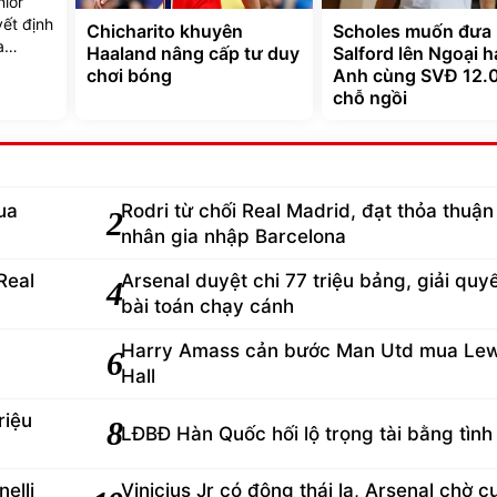
nior
ết định
Chicharito khuyên
Scholes muốn đưa
a
Haaland nâng cấp tư duy
Salford lên Ngoại 
chơi bóng
Anh cùng SVĐ 12.
chỗ ngồi
ua
Rodri từ chối Real Madrid, đạt thỏa thuận
2
nhân gia nhập Barcelona
Real
Arsenal duyệt chi 77 triệu bảng, giải quy
4
bài toán chạy cánh
Harry Amass cản bước Man Utd mua Lew
6
Hall
riệu
8
LĐBĐ Hàn Quốc hối lộ trọng tài bằng tình
elli
Vinicius Jr có động thái lạ, Arsenal chờ 