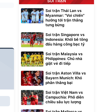
SOI TRẬN
Soi trận Thái Lan vs
Myanmar: "Voi chiến"
hướng tới trận thắng
tưng bừng
Soi trận Singapore vs
Indonesia: Khối bê tông
đấu hàng công bạc tỷ
Soi trận Malaysia vs
Philippines: Chủ nhà
giật vé đi tiếp
Soi trận Aston Villa vs
Bayern Munich: Khó
phân thắng bại
Soi trận Việt Nam vs
Campuchia: Phô diễn
chiều sâu lực lượng
Soi trận Mallorca vs