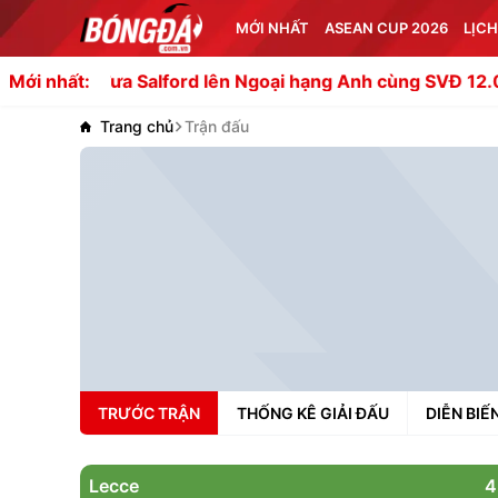
MỚI NHẤT
ASEAN CUP 2026
LỊCH
ưa Salford lên Ngoại hạng Anh cùng SVĐ 12.000 chỗ ngồ
Mới nhất:
Trang chủ
Trận đấu
TRƯỚC TRẬN
THỐNG KÊ GIẢI ĐẤU
DIỄN BIẾ
Lecce
4