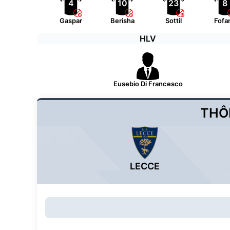
4
10
23
8
Gaspar
Berisha
Sottil
Fofa
HLV
Eusebio Di Francesco
THÔ
LECCE