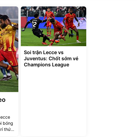
Soi trận Lecce vs
Juventus: Chốt sớm vé
Champions League
eo
Lecce
ội bóng
rí thứ 3