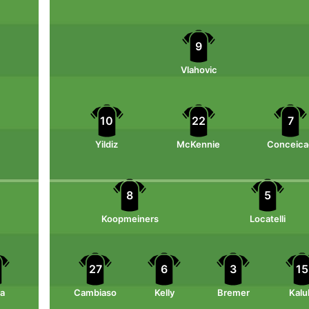
9
Vlahovic
10
22
7
Yildiz
McKennie
Conceica
8
5
Koopmeiners
Locatelli
27
6
3
15
ga
Cambiaso
Kelly
Bremer
Kalu