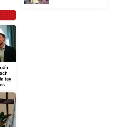
huấn
tích
ia tay
es