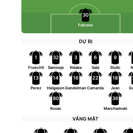
30
Falcone
DỰ BỊ
1
32
3
6
9
Fruechtl
Samooja
Ndaba
Sala
Stulic
N
13
14
16
22
18
Perez
Helgason
Gandelman
Camarda
Jean
Go
80
36
Kovac
Marchwinski
VẮNG MẶT