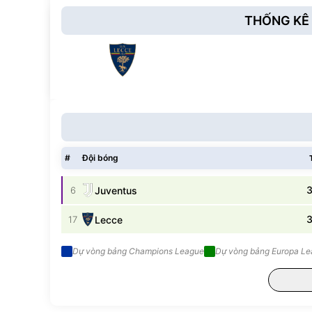
THỐNG KÊ 
#
Đội bóng
6
Juventus
17
Lecce
Dự vòng bảng Champions League
Dự vòng bảng Europa L