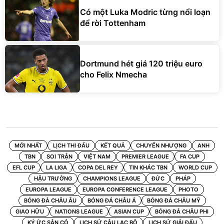
Có một Luka Modric từng nổi loạn
để rời Tottenham
Dortmund hét giá 120 triệu euro
cho Felix Nmecha
MỚI NHẤT
LỊCH THI ĐẤU
KẾT QUẢ
CHUYỂN NHƯỢNG
ANH
TBN
SOI TRẬN
VIỆT NAM
PREMIER LEAGUE
FA CUP
EFL CUP
LA LIGA
COPA DEL REY
TIN KHÁC TBN
WORLD CUP
HẬU TRƯỜNG
CHAMPIONS LEAGUE
ĐỨC
PHÁP
EUROPA LEAGUE
EUROPA CONFERENCE LEAGUE
PHOTO
BÓNG ĐÁ CHÂU ÂU
BÓNG ĐÁ CHÂU Á
BÓNG ĐÁ CHÂU MỸ
GIAO HỮU
NATIONS LEAGUE
ASIAN CUP
BÓNG ĐÁ CHÂU PHI
KÝ ỨC SÂN CỎ
LỊCH SỬ CÂU LẠC BỘ
LỊCH SỬ GIẢI ĐẤU