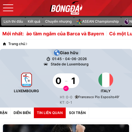
Lịch thi đấu
Kết quả
Chuyển nhượng
ASEAN Championship
N
 lọt vào tầm ngắm của Barca và Bayern
Có một Luka Mod
Mới nhất:
Trang chủ
Giao hữu
01:45 - 04-06-2026
Stade de Luxembourg
0
-
1
KT
LUXEMBOURG
ITALY
H1: 0-0
Francesco Pio Esposito
49'
KT: 0-1
TRẬN
DIỄN BIẾN
TIN LIÊN QUAN
SOI TRẬN