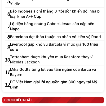
5
Yildiz
Báo Indonesia chỉ thẳng 3 "tội đồ" khiến đội nhà bị
6
loại khỏi AFF Cup
Lộ diện bằng chứng Gabriel Jesus sắp cập bến
7
Napoli
8
Barcelona đạt thỏa thuận cá nhân với tiền vệ Rodri
Liverpool gặp khó vụ Barcola vì mức giá 160 triệu
9
euro
Tottenham được khuyên mua Rashford thay vì
10
Nicolas Jackson
Mika Godts từng lọt vào tầm ngắm của Barca và
11
Bayern
ĐT Việt Nam giải lời nguyền gần 800 ngày tại Mỹ
12
Đình
ĐỌC NHIỀU NHẤT