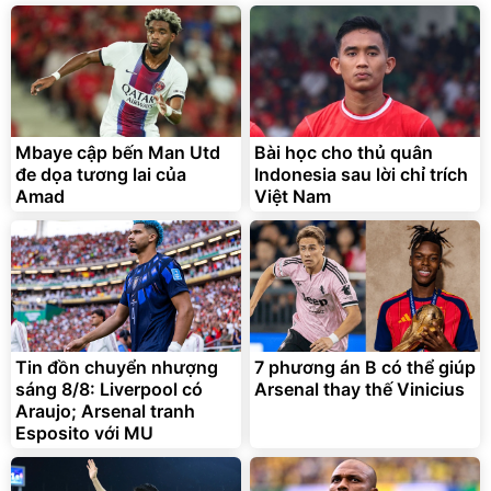
Mbaye cập bến Man Utd
Bài học cho thủ quân
đe dọa tương lai của
Indonesia sau lời chỉ trích
Amad
Việt Nam
Tin đồn chuyển nhượng
7 phương án B có thể giúp
sáng 8/8: Liverpool có
Arsenal thay thế Vinicius
Araujo; Arsenal tranh
Esposito với MU