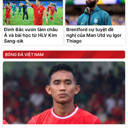
Đình Bắc vươn tầm châu
Brentford cự tuyệt đề
Á và bài học từ HLV Kim
nghị của Man Utd vụ Igor
Sang-sik
Thiago
BÓNG ĐÁ VIỆT NAM