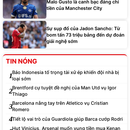
Malo Gusto là canh bạc đáng chi
tiền của Manchester City
Sự sụp đổ của Jadon Sancho: Từ
bom tấn 73 triệu bảng đến dự đoán
giải nghệ sớm
TIN NÓNG
Báo Indonesia tố trọng tài xử ép khiến đội nhà bị
1
loại sớm
Brentford cự tuyệt đề nghị của Man Utd vụ Igor
2
Thiago
Barcelona nẫng tay trên Atletico vụ Cristian
3
Romero
4
Tiết lộ vai trò của Guardiola giúp Barca cướp Rodri
Hụt Vinicius, Arsenal muốn vung tiền mua Kenan