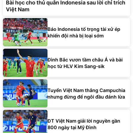
Bài học cho thủ quân Indonesia sau lời chỉ trích
Việt Nam
Báo Indonesia tố trọng tài xử ép
khiến đội nhà bị loại sớm
Đình Bắc vươn tầm châu Á và bài
học từ HLV Kim Sang-sik
Tuyển Việt Nam thắng Campuchia
nhưng đừng để ngôi đầu đánh lừa
ĐT Việt Nam giải lời nguyền gần
800 ngày tại Mỹ Đình