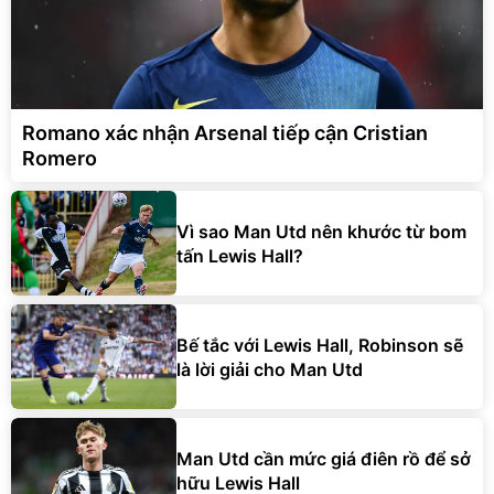
Romano xác nhận Arsenal tiếp cận Cristian
Romero
Vì sao Man Utd nên khước từ bom
tấn Lewis Hall?
Bế tắc với Lewis Hall, Robinson sẽ
là lời giải cho Man Utd
Man Utd cần mức giá điên rồ để sở
hữu Lewis Hall