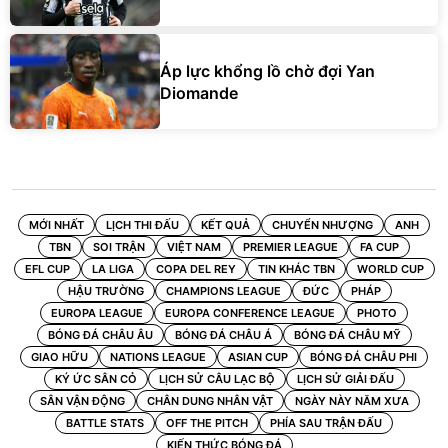
Áp lực khổng lồ chờ đợi Yan
Diomande
MỚI NHẤT
LỊCH THI ĐẤU
KẾT QUẢ
CHUYỂN NHƯỢNG
ANH
TBN
SOI TRẬN
VIỆT NAM
PREMIER LEAGUE
FA CUP
EFL CUP
LA LIGA
COPA DEL REY
TIN KHÁC TBN
WORLD CUP
HẬU TRƯỜNG
CHAMPIONS LEAGUE
ĐỨC
PHÁP
EUROPA LEAGUE
EUROPA CONFERENCE LEAGUE
PHOTO
BÓNG ĐÁ CHÂU ÂU
BÓNG ĐÁ CHÂU Á
BÓNG ĐÁ CHÂU MỸ
GIAO HỮU
NATIONS LEAGUE
ASIAN CUP
BÓNG ĐÁ CHÂU PHI
KÝ ỨC SÂN CỎ
LỊCH SỬ CÂU LẠC BỘ
LỊCH SỬ GIẢI ĐẤU
SÂN VẬN ĐỘNG
CHÂN DUNG NHÂN VẬT
NGÀY NÀY NĂM XƯA
BATTLE STATS
OFF THE PITCH
PHÍA SAU TRẬN ĐẤU
KIẾN THỨC BÓNG ĐÁ