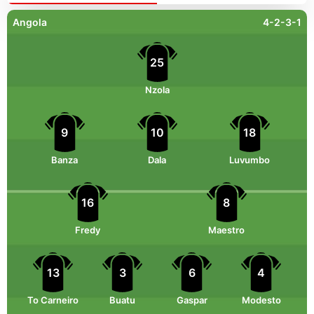
Angola
4-2-3-1
25
Nzola
9
10
18
Banza
Dala
Luvumbo
16
8
Fredy
Maestro
13
3
6
4
To Carneiro
Buatu
Gaspar
Modesto