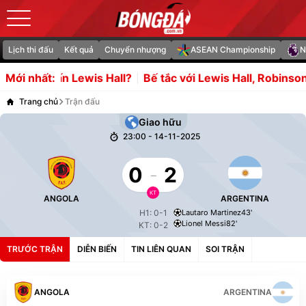
Lịch thi đấu
Kết quả
Chuyển nhượng
ASEAN Championship
N
m tấn Lewis Hall?
Bế tắc với Lewis Hall, Robinson sẽ là l
Mới nhất:
Trang chủ
Trận đấu
Giao hữu
23:00 - 14-11-2025
0
-
2
KT
ANGOLA
ARGENTINA
H1: 0-1
Lautaro Martinez
43'
Lionel Messi
82'
KT: 0-2
TRƯỚC TRẬN
DIỄN BIẾN
TIN LIÊN QUAN
SOI TRẬN
ANGOLA
ARGENTINA