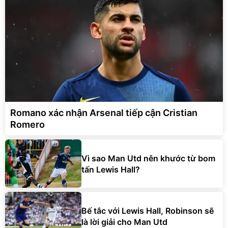
Romano xác nhận Arsenal tiếp cận Cristian
Romero
Vì sao Man Utd nên khước từ bom
tấn Lewis Hall?
Bế tắc với Lewis Hall, Robinson sẽ
là lời giải cho Man Utd