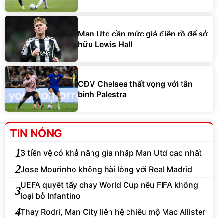
Man Utd cần mức giá điên rồ để sở
hữu Lewis Hall
CĐV Chelsea thất vọng với tân
binh Palestra
TIN NÓNG
1
3 tiền vệ có khả năng gia nhập Man Utd cao nhất
2
Jose Mourinho không hài lòng với Real Madrid
UEFA quyết tẩy chay World Cup nếu FIFA không
3
loại bỏ Infantino
4
Thay Rodri, Man City liên hệ chiêu mộ Mac Allister