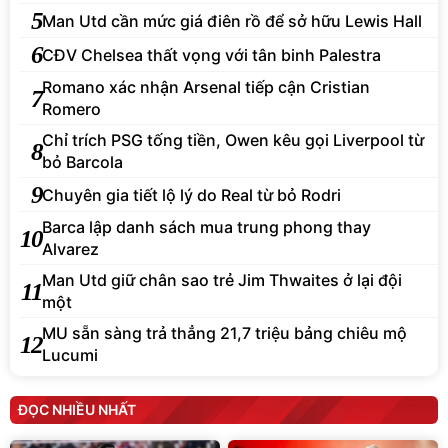
5
Man Utd cần mức giá điên rồ để sở hữu Lewis Hall
6
CĐV Chelsea thất vọng với tân binh Palestra
Romano xác nhận Arsenal tiếp cận Cristian
7
Romero
Chỉ trích PSG tống tiền, Owen kêu gọi Liverpool từ
8
bỏ Barcola
9
Chuyên gia tiết lộ lý do Real từ bỏ Rodri
Barca lập danh sách mua trung phong thay
10
Alvarez
Man Utd giữ chân sao trẻ Jim Thwaites ở lại đội
11
một
MU sẵn sàng trả thẳng 21,7 triệu bảng chiêu mộ
12
Lucumi
ĐỌC NHIỀU NHẤT