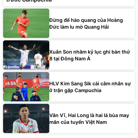
Đừng để hào quang của Hoàng
Đức làm lu mờ Quang Hải
Xuân Son nhắm kỷ lục ghi bàn thứ
8 tại Đông Nam Á
HLV Kim Sang Sik cài cắm nhân sự
ở trận gặp Campuchia
Văn Vĩ, Hai Long là hai lá bùa may
mắn của tuyển Việt Nam