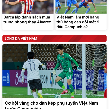
Barca lập danh sách mua
Việt Nam làm mới hàng
trung phong thay Alvarez
thủ bằng cặp đôi mét 9
đấu Campuchia?
BÓNG ĐÁ VIỆT NAM
Cơ hội vàng cho dàn kép phụ tuyển Việt Nam
trước Campuchia