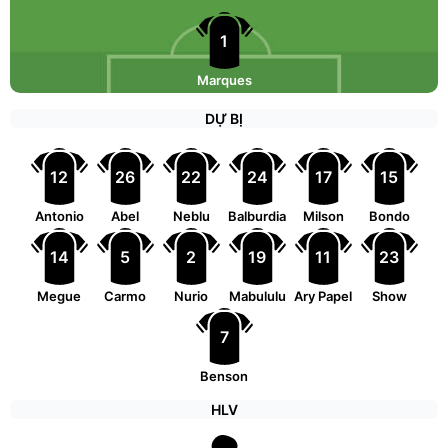
1
Marques
DỰ BỊ
12
26
22
24
17
15
Antonio
Abel
Neblu
Balburdia
Milson
Bondo
14
5
2
19
11
23
Megue
Carmo
Nurio
Mabululu
Ary Papel
Show
7
Benson
HLV