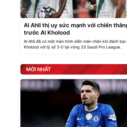
Al Ahli thị uy sức mạnh với chiến thắ
trước Al Kholood
Al Ahli đã có một màn trình diễn mãn nhãn khi đánh bại 
Kholood với tỷ số 3-0 tại vòng 33 Saudi Pro League.
MỚI NHẤT