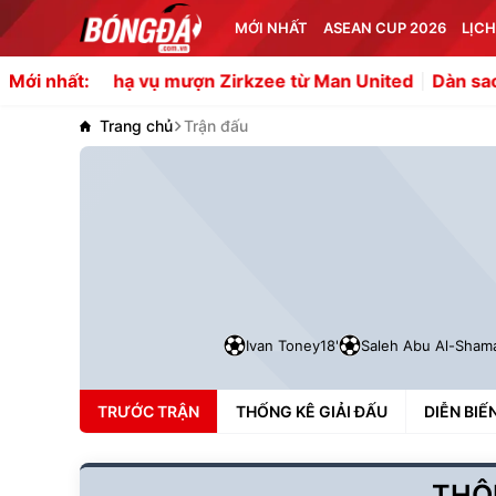
MỚI NHẤT
ASEAN CUP 2026
LỊCH
hốt hạ vụ mượn Zirkzee từ Man United
Dàn sao Barcelona
Mới nhất:
Trang chủ
Trận đấu
Ivan Toney
18'
Saleh Abu Al-Sham
TRƯỚC TRẬN
THỐNG KÊ GIẢI ĐẤU
DIỄN BIẾ
THÔ