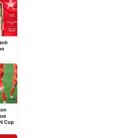
hành
on
Son
đua
AN Cup