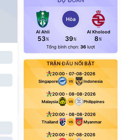
DỰ ĐOÁN
Hòa
Al Ahli
Al Kholood
53
39
8
%
%
%
Tổng bình chọn:
36
lượt
TRẬN ĐẤU NỔI BẬT
20:00 - 07-08-2026
Singapore
Indonesia
VS
20:00 - 08-08-2026
Malaysia
Philippines
VS
20:00 - 08-08-2026
Thailand
Myanmar
VS
20:00 - 07-08-2026