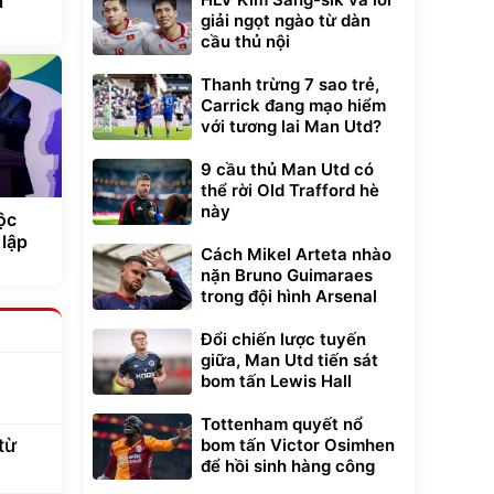
i
giải ngọt ngào từ dàn
cầu thủ nội
Thanh trừng 7 sao trẻ,
Carrick đang mạo hiểm
với tương lai Man Utd?
9 cầu thủ Man Utd có
thể rời Old Trafford hè
này
uộc
 lập
Cách Mikel Arteta nhào
nặn Bruno Guimaraes
trong đội hình Arsenal
Đổi chiến lược tuyến
giữa, Man Utd tiến sát
bom tấn Lewis Hall
Tottenham quyết nổ
từ
bom tấn Victor Osimhen
để hồi sinh hàng công