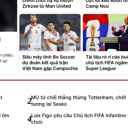
chinh chốt hạ vụ mượn
cực lôi kéo Rodri tớ
Zirkzee từ Man United
Camp Nou
g
n chiêu
Siêu máy tính Be Soccer
Tài liệu rò rỉ cáo b
t sự
dự đoán kết quả trận
chủ tịch FIFA ngầm
Việt Nam gặp Campuchia
Super League
ời khỏi
t
MU từ chối thẳng thừng Tottenham, chốt
2
tương lai Sesko
l ôm
Luis Figo yêu cầu Chủ tịch FIFA Infantino 
4
chức