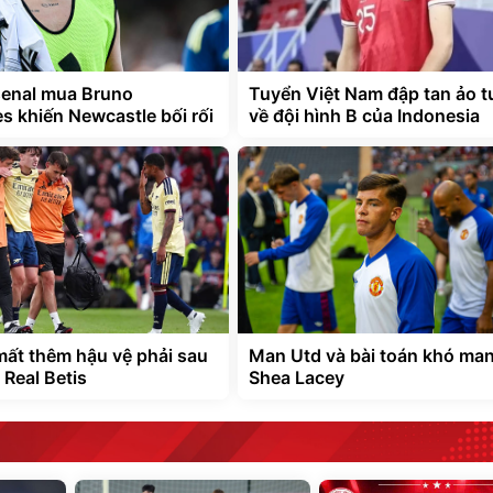
enal mua Bruno
Tuyển Việt Nam đập tan ảo 
s khiến Newcastle bối rối
về đội hình B của Indonesia
mất thêm hậu vệ phải sau
Man Utd và bài toán khó man
 Real Betis
Shea Lacey