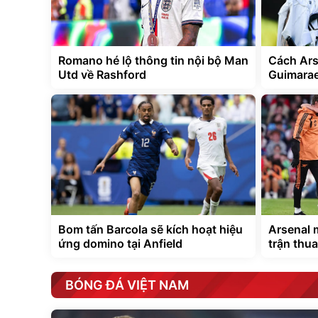
Romano hé lộ thông tin nội bộ Man
Cách Ars
Utd về Rashford
Guimarae
Bom tấn Barcola sẽ kích hoạt hiệu
Arsenal 
ứng domino tại Anfield
trận thua
BÓNG ĐÁ VIỆT NAM