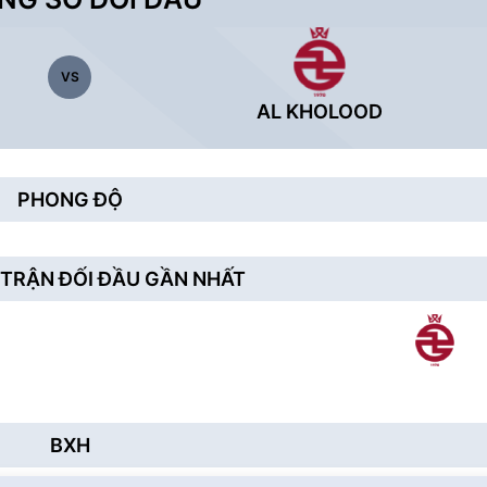
VS
AL KHOLOOD
PHONG ĐỘ
TRẬN ĐỐI ĐẦU GẦN NHẤT
BXH