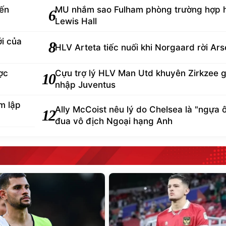
ến
MU nhắm sao Fulham phòng trường hợp 
6
Lewis Hall
ới của
8
HLV Arteta tiếc nuối khi Norgaard rời Ars
ợc
Cựu trợ lý HLV Man Utd khuyên Zirkzee g
10
nhập Juventus
ầm lập
Ally McCoist nêu lý do Chelsea là "ngựa 
12
đua vô địch Ngoại hạng Anh