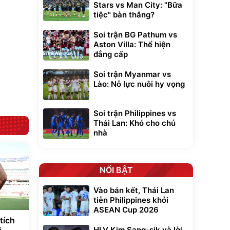
Stars vs Man City: "Bữa
tiệc" bàn thắng?
Soi trận BG Pathum vs
Aston Villa: Thể hiện
đẳng cấp
Soi trận Myanmar vs
Lào: Nỗ lực nuôi hy vọng
Soi trận Philippines vs
Thái Lan: Khó cho chủ
nhà
NỔI BẬT
Vào bán kết, Thái Lan
tiễn Philippines khỏi
ASEAN Cup 2026
tích
HLV Kim Sang-sik và lời