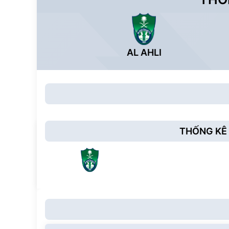
AL AHLI
THỐNG KÊ 