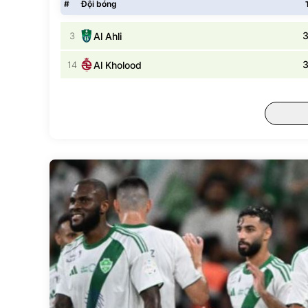
#
Đội bóng
3
Al Ahli
14
Al Kholood