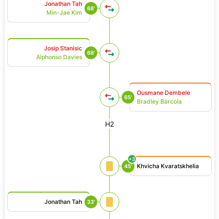
Jonathan Tah
68'
Min-Jae Kim
Josip Stanisic
68'
Alphonso Davies
Ousmane Dembele
65'
Bradley Barcola
H2
+3
Khvicha Kvaratskhelia
45'
Jonathan Tah
33'