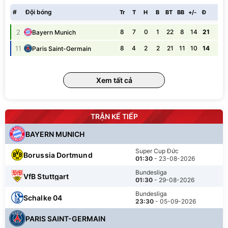
#
Đội bóng
Tr
T
H
B
BT
BB
+/-
Đ
2
8
7
0
1
22
8
14
21
Bayern Munich
T
11
8
4
2
2
21
11
10
14
Paris Saint-Germain
B
Xem tất cả
TRẬN KẾ TIẾP
BAYERN MUNICH
Super Cup Đức
Borussia Dortmund
01:30
- 23-08-2026
Bundesliga
VfB Stuttgart
01:30
- 29-08-2026
Bundesliga
Schalke 04
23:30
- 05-09-2026
PARIS SAINT-GERMAIN