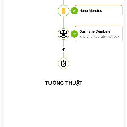
Nuno Mendes
8'
Ousmane Dembele
3'
Khvicha Kvaratskhelia
H1
TƯỜNG THUẬT