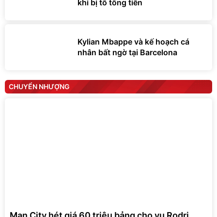
khi bị tố tống tiền
Kylian Mbappe và kế hoạch cá
nhân bất ngờ tại Barcelona
CHUYỂN NHƯỢNG
Man City hét giá 60 triệu bảng cho vụ Rodri