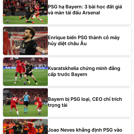
PSG hạ Bayern: 3 bài học đắt giá
và màn tái đấu Arsenal
Enrique biến PSG thành cỗ máy
hủy diệt châu Âu
Kvaratskhelia chứng minh đẳng
cấp trước Bayern
Bayern bị PSG loại, CEO chỉ trích
trọng tài
Joao Neves khẳng định PSG vào