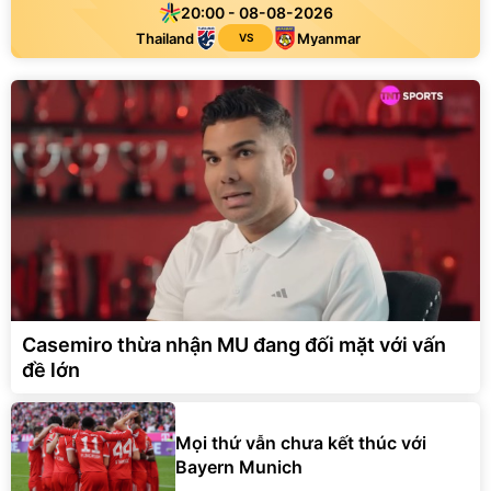
20:00 - 08-08-2026
Thailand
Myanmar
VS
Casemiro thừa nhận MU đang đối mặt với vấn
đề lớn
Mọi thứ vẫn chưa kết thúc với
Bayern Munich