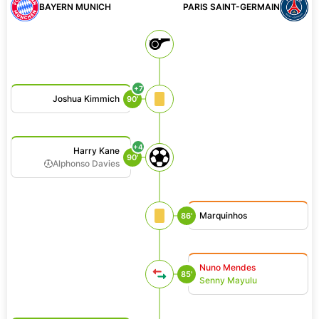
BAYERN MUNICH
PARIS SAINT-GERMAIN
+7
Joshua Kimmich
90'
+4
Harry Kane
90'
Alphonso Davies
Marquinhos
86'
Nuno Mendes
85'
Senny Mayulu