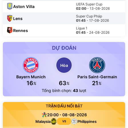
UEFA Super Cup
Aston Villa
02:00
- 13-08-2026
Super Cup Pháp
Lens
01:45
- 17-08-2026
Ligue 1
Rennes
01:45
- 24-08-2026
DỰ ĐOÁN
Hòa
Bayern Munich
Paris Saint-Germain
16
63
21
%
%
%
Tổng bình chọn:
43
lượt
TRẬN ĐẤU NỔI BẬT
20:00 - 08-08-2026
Malaysia
Philippines
VS