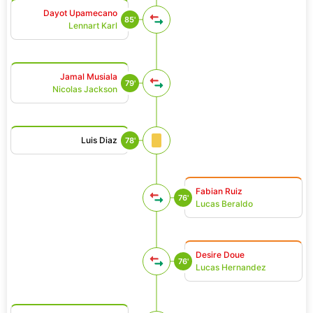
Dayot Upamecano
85'
Lennart Karl
Jamal Musiala
79'
Nicolas Jackson
Luis Diaz
78'
Fabian Ruiz
76'
Lucas Beraldo
Desire Doue
76'
Lucas Hernandez