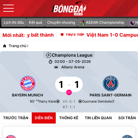
Lịch thi đấu
Kết quả
Chuyển nhượng
ASEAN Championship
N
y bất thành
Việt Nam 1-0 Campuchia: Đình B
Mới nhất:
Trang chủ
Champions League
02:00 - 07-05-2026
Allianz Arena
1
-
1
KT
BAYERN MUNICH
PARIS SAINT-GERMAIN
+4
90'
Harry Kane
H1: 0-1
Ousmane Dembele
3'
KT: 1-1
TRƯỚC TRẬN
DIỄN BIẾN
THỐNG KÊ
TIN LIÊN QUAN
SOI TRẬN