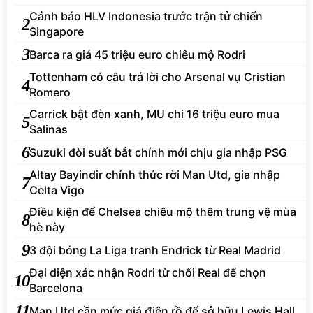
Cảnh báo HLV Indonesia trước trận tử chiến
2
Singapore
3
Barca ra giá 45 triệu euro chiêu mộ Rodri
Tottenham có câu trả lời cho Arsenal vụ Cristian
4
Romero
Carrick bật đèn xanh, MU chi 16 triệu euro mua
5
Salinas
6
Suzuki đòi suất bắt chính mới chịu gia nhập PSG
Altay Bayindir chính thức rời Man Utd, gia nhập
7
Celta Vigo
Điều kiện để Chelsea chiêu mộ thêm trung vệ mùa
8
hè này
9
3 đội bóng La Liga tranh Endrick từ Real Madrid
Đại diện xác nhận Rodri từ chối Real để chọn
10
Barcelona
11
Man Utd cần mức giá điên rồ để sở hữu Lewis Hall