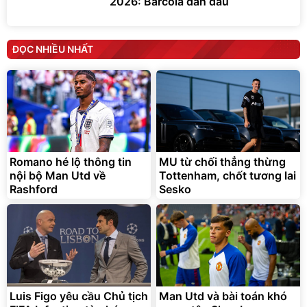
2026: Barcola dẫn đầu
ĐỌC NHIỀU NHẤT
Romano hé lộ thông tin
MU từ chối thẳng thừng
nội bộ Man Utd về
Tottenham, chốt tương lai
Rashford
Sesko
Luis Figo yêu cầu Chủ tịch
Man Utd và bài toán khó