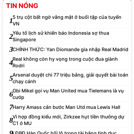
TIN NÓNG
5 trụ cột bất ngờ vắng mặt ở buổi tập của tuyển
1
VN
Yếu tố lịch sử khiến báo Indonesia sợ thua
2
Singapore
3
CHÍNH THỨC: Yan Diomande gia nhập Real Madrid
Real không còn hy vọng trong cuộc đua giành
4
Rodri
Arsenal duyệt chi 77 triệu bảng, giải quyết bài toán
5
chạy cánh
Obi Mikel gọi vụ Man United mua Tielemans là vụ
6
cướp
7
Harry Amass cản bước Man Utd mua Lewis Hall
Vì hợp đồng kiểu mới, Zirkzee hụt tiền thưởng dự
8
C1 ở MU
9
LĐBĐ Hàn Quốc hối lộ trọng tài bằng tình dục