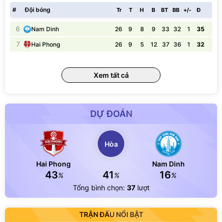
#
Đội bóng
Tr
T
H
B
BT
BB
+/-
Đ
6
26
9
8
9
33
32
1
35
Nam Dinh
7
26
9
5
12
37
36
1
32
Hai Phong
Xem tất cả
DỰ ĐOÁN
Hòa
Hai Phong
Nam Dinh
43
41
16
%
%
%
Tổng bình chọn:
37
lượt
TRẬN ĐẤU NỔI BẬT