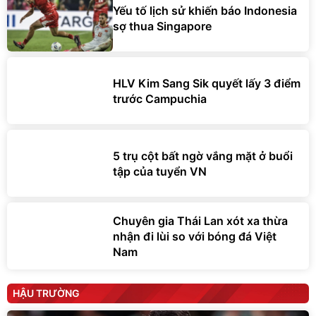
Yếu tố lịch sử khiến báo Indonesia
sợ thua Singapore
HLV Kim Sang Sik quyết lấy 3 điểm
trước Campuchia
5 trụ cột bất ngờ vắng mặt ở buổi
tập của tuyển VN
Chuyên gia Thái Lan xót xa thừa
nhận đi lùi so với bóng đá Việt
Nam
HẬU TRƯỜNG