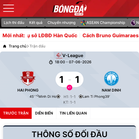
Lịch thi đấu
Kết quả
Chuyển nhượng
ASEAN Championship
N
sở LĐBĐ Hàn Quốc
Cách Bruno Guimaraes biến tuyến giữa 
Mới nhất:
Trang chủ
Trận đấu
V-League
18:00 - 07-06-2026
1
-
1
KT
HAI PHONG
NAM DINH
+2
45'
Minh Di Ho
H1: 1-1
Lam Ti Phong
39'
KT: 1-1
TRƯỚC TRẬN
DIỄN BIẾN
TIN LIÊN QUAN
THÔNG SỐ ĐỐI ĐẦU