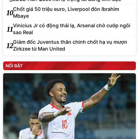
Chốt giá 50 triệu euro, Liverpool đón Ibrahim
10
Mbaye
Vinicius Jr có động thái lạ, Arsenal chờ cướp ngôi
11
sao Real
Giám đốc Juventus thân chinh chốt hạ vụ mượn
12
Zirkzee từ Man United
NỔI BẬT