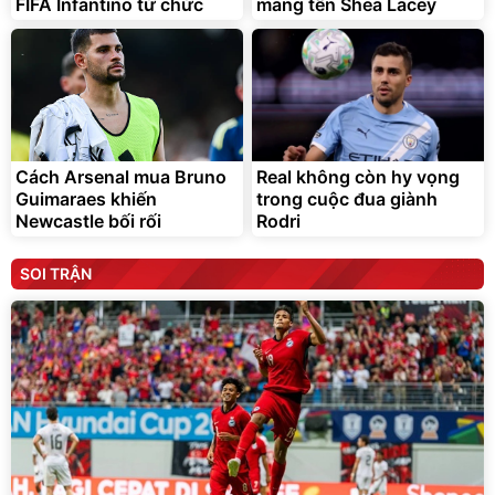
FIFA Infantino từ chức
mang tên Shea Lacey
Cách Arsenal mua Bruno
Real không còn hy vọng
Guimaraes khiến
trong cuộc đua giành
Newcastle bối rối
Rodri
SOI TRẬN