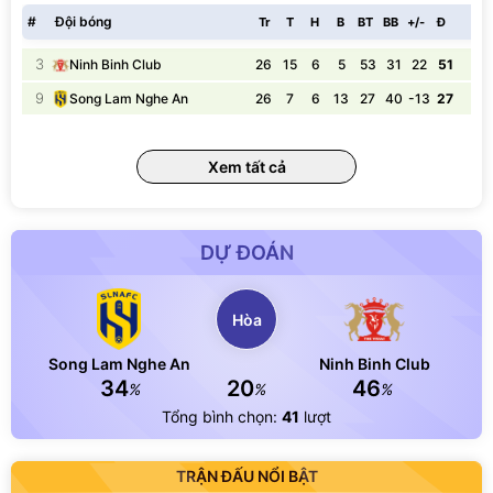
#
Đội bóng
Tr
T
H
B
BT
BB
+/-
Đ
3
26
15
6
5
53
31
22
51
Ninh Binh Club
9
26
7
6
13
27
40
-13
27
Song Lam Nghe An
Xem tất cả
DỰ ĐOÁN
Hòa
Song Lam Nghe An
Ninh Binh Club
34
20
46
%
%
%
Tổng bình chọn:
41
lượt
TRẬN ĐẤU NỔI BẬT