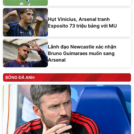
Hụt Vinicius, Arsenal tranh
Esposito 73 triệu bảng với MU
Lãnh đạo Newcastle xác nhận
Bruno Guimaraes muốn sang
Arsenal
BÓNG ĐÁ ANH