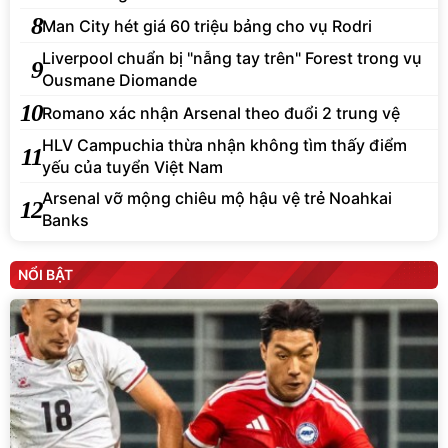
8
Man City hét giá 60 triệu bảng cho vụ Rodri
Liverpool chuẩn bị "nẫng tay trên" Forest trong vụ
9
Ousmane Diomande
10
Romano xác nhận Arsenal theo đuổi 2 trung vệ
HLV Campuchia thừa nhận không tìm thấy điểm
11
yếu của tuyển Việt Nam
Arsenal vỡ mộng chiêu mộ hậu vệ trẻ Noahkai
12
Banks
NỔI BẬT