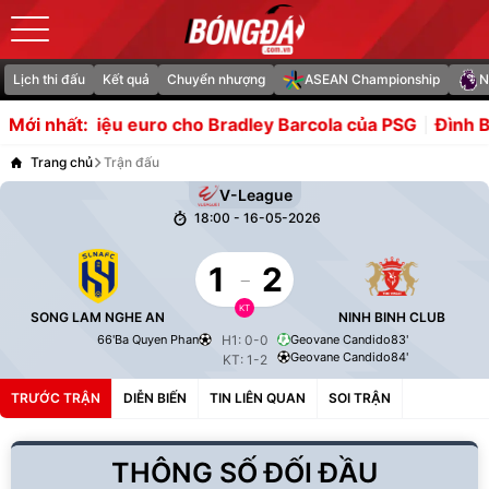
Lịch thi đấu
Kết quả
Chuyển nhượng
ASEAN Championship
N
 euro cho Bradley Barcola của PSG
Đình Bắc chứng minh b
Mới nhất:
Trang chủ
Trận đấu
V-League
18:00 - 16-05-2026
1
-
2
KT
SONG LAM NGHE AN
NINH BINH CLUB
66'
Ba Quyen Phan
H1: 0-0
Geovane Candido
83'
Geovane Candido
84'
KT: 1-2
TRƯỚC TRẬN
DIỄN BIẾN
TIN LIÊN QUAN
SOI TRẬN
THÔNG SỐ ĐỐI ĐẦU