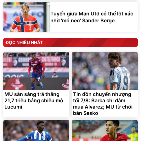
Tuyến giữa Man Utd có thể lột xác
nhờ 'mỏ neo' Sander Berge
ĐỌC NHIỀU NHẤT
MU sẵn sàng trả thẳng
Tin đồn chuyển nhượng
21,7 triệu bảng chiêu mộ
tối 7/8: Barca chi đậm
Lucumi
mua Alvarez; MU từ chối
bán Sesko