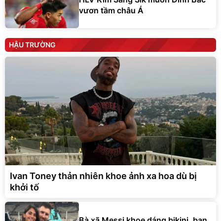
vươn tầm châu Á
HẬU TRƯỜNG
Ivan Toney thản nhiên khoe ảnh xa hoa dù bị
khởi tố
Bà xã Messi khoe dáng bikini, bạn