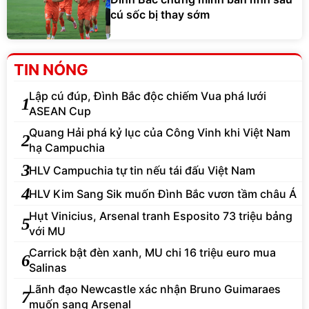
cú sốc bị thay sớm
TIN NÓNG
Lập cú đúp, Đình Bắc độc chiếm Vua phá lưới
1
ASEAN Cup
Quang Hải phá kỷ lục của Công Vinh khi Việt Nam
2
hạ Campuchia
3
HLV Campuchia tự tin nếu tái đấu Việt Nam
4
HLV Kim Sang Sik muốn Đình Bắc vươn tầm châu Á
Hụt Vinicius, Arsenal tranh Esposito 73 triệu bảng
5
với MU
Carrick bật đèn xanh, MU chi 16 triệu euro mua
6
Salinas
Lãnh đạo Newcastle xác nhận Bruno Guimaraes
7
muốn sang Arsenal