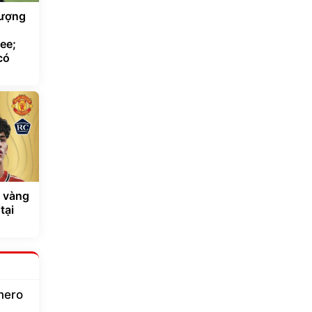
hượng
ee;
có
ẻ vàng
tại
mero