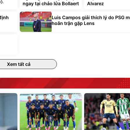
bộ.
ngay tại chảo lửa Bollaert
Alvarez
định
Luis Campos giải thích lý do PSG 
hoãn trận gặp Lens
Xem tất cả