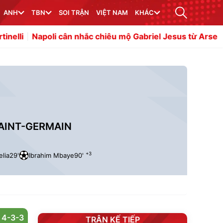
ANH
TBN
SOI TRẬN
VIỆT NAM
KHÁC
li cân nhắc chiêu mộ Gabriel Jesus từ Arsenal
Kepa đan
SAINT-GERMAIN
+3
lia
29'
Ibrahim Mbaye
90'
4-3-3
TRẬN KẾ TIẾP