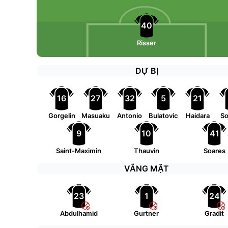
40
Risser
DỰ BỊ
16
27
32
5
21
Gorgelin
Masuaku
Antonio
Bulatovic
Haidara
So
9
10
41
Saint-Maximin
Thauvin
Soares
VẮNG MẶT
23
1
24
Abdulhamid
Gurtner
Gradit