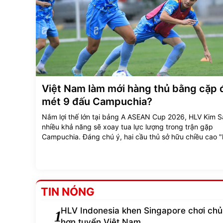
Việt Nam làm mới hàng thủ bằng cặp 
mét 9 đấu Campuchia?
Nắm lợi thế lớn tại bảng A ASEAN Cup 2026, HLV Kim S
nhiều khả năng sẽ xoay tua lực lượng trong trận gặp
Campuchia. Đáng chú ý, hai cầu thủ sở hữu chiều cao 
là Trần Trung Kiên (1m91) và Đinh Quang Kiệt (1m95) 
đứng trước cơ hội lớn để thể hiện mình.
TIN NÓNG
HLV Indonesia khen Singapore chơi ch
1
hơn tuyển Việt Nam