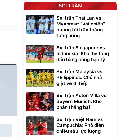
SOI TRẬN
Soi trận Thái Lan vs
Myanmar: "Voi chiến"
hướng tới trận thắng
tưng bừng
Soi trận Singapore vs
Indonesia: Khối bê tông
đấu hàng công bạc tỷ
Soi trận Malaysia vs
Philippines: Chủ nhà
giật vé đi tiếp
Soi trận Aston Villa vs
Bayern Munich: Khó
phân thắng bại
Soi trận Việt Nam vs
Campuchia: Phô diễn
chiều sâu lực lượng