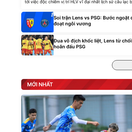
tới việc độc chiếm vị trí HLV vĩ đại nhất lịch sử câu lạc 
Soi trận Lens vs PSG: Bước ngoặt 
đoạt ngôi vương
Đua vô địch khốc liệt, Lens từ chối
hoãn đấu PSG
MỚI NHẤT