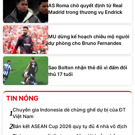
AS Roma chờ quyết định từ Real
Madrid trong thương vụ Endrick
MU dừng kế hoạch chiêu mộ người
dự phòng cho Bruno Fernandes
Sao Bolton nhận thẻ đỏ vì đấm đối
thủ 17 tuổi
TIN NÓNG
Chuyên gia Indonesia dè chừng ghế dự bị của ĐT
1
Việt Nam
2
Bán kết ASEAN Cup 2026 quy tụ đủ 4 nhà vô địch