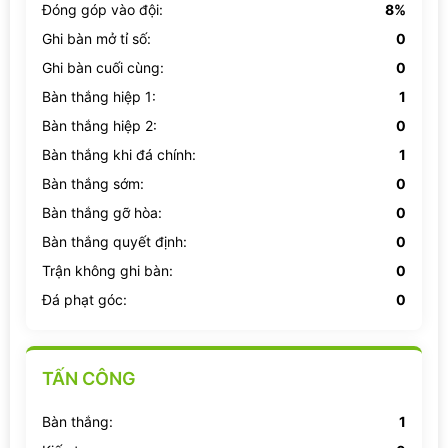
Đóng góp vào đội:
8%
Ghi bàn mở tỉ số:
0
Ghi bàn cuối cùng:
0
Bàn thắng hiệp 1:
1
Bàn thắng hiệp 2:
0
Bàn thắng khi đá chính:
1
Bàn thắng sớm:
0
Bàn thắng gỡ hòa:
0
Bàn thắng quyết định:
0
Trận không ghi bàn:
0
Đá phạt góc:
0
TẤN CÔNG
Bàn thắng:
1