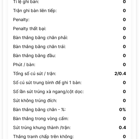
Tỉ lệ ghi bàn:
0
Trận ghi bàn liên tiếp:
0
Penalty:
0
Penalty thất bại:
0
Bàn thắng bằng chân phải:
0
Bàn thắng bằng chân trái:
0
Bàn thắng bằng đầu:
0
Phút / bàn:
0
Tổng số cú sút / trận:
2/0.4
Số cú sút trung bình để ghi 1 bàn:
0
Số lần sút trúng xà ngang/cột dọc:
0
Sút không trúng đích:
0
Bàn thắng bằng chân - %:
0%
Bàn thắng trong vòng cấm:
0
Sút trúng khung thành /trận:
0.4
Thắng tranh chấp trên không:
0