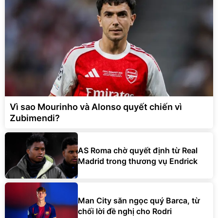
Vì sao Mourinho và Alonso quyết chiến vì
Zubimendi?
AS Roma chờ quyết định từ Real
Madrid trong thương vụ Endrick
Man City săn ngọc quý Barca, từ
chối lời đề nghị cho Rodri