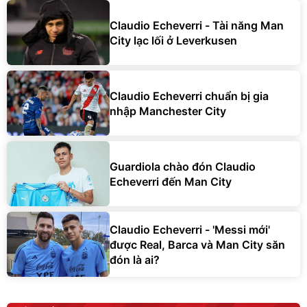
Claudio Echeverri - Tài năng Man
City lạc lối ở Leverkusen
Claudio Echeverri chuẩn bị gia
nhập Manchester City
Guardiola chào đón Claudio
Echeverri đến Man City
Claudio Echeverri - 'Messi mới'
được Real, Barca và Man City săn
đón là ai?