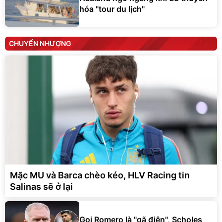
hóa "tour du lịch"
CHUYỂN NHƯỢNG
Mặc MU và Barca chèo kéo, HLV Racing tin
Salinas sẽ ở lại
Gọi Romero là "gã điên", Scholes