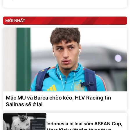
MỚI NHẤT
Mặc MU và Barca chèo kéo, HLV Racing tin
Salinas sẽ ở lại
Indonesia bị loại sớm ASEAN Cup,
Marc Klok viết tâm thư xót xa