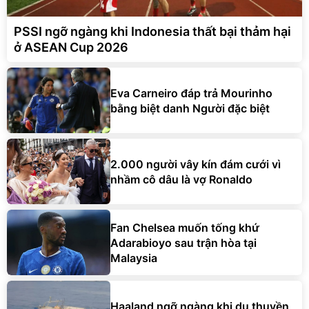
PSSI ngỡ ngàng khi Indonesia thất bại thảm hại
ở ASEAN Cup 2026
Eva Carneiro đáp trả Mourinho
bằng biệt danh Người đặc biệt
2.000 người vây kín đám cưới vì
nhầm cô dâu là vợ Ronaldo
Fan Chelsea muốn tống khứ
Adarabioyo sau trận hòa tại
Malaysia
Haaland ngỡ ngàng khi du thuyền