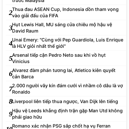
trước Malaysia
Thua đau ASEAN Cup, Indonesia dồn tham vọng
2
vào giải đấu của FIFA
Hụt Lewis Hall, MU sáng cửa chiêu mộ hậu vệ
3
David Raum
Unai Emery: "Cùng với Pep Guardiola, Luis Enrique
4
là HLV giỏi nhất thế giới"
Arsenal tiếp cận Pedro Neto sau khi vồ hụt
5
Vinicius
Alvarez đàm phán tương lai, Atletico kiên quyết
6
cản Barca
2.000 người vây kín đám cưới vì nhầm cô dâu là vợ
7
Ronaldo
8
Liverpool liên tiếp thua ngược, Van Dijk lên tiếng
Hậu vệ Leeds khẳng định trận gặp Man Utd không
9
phải giao hữu
Romano xác nhận PSG sắp chốt hạ vụ Ferran