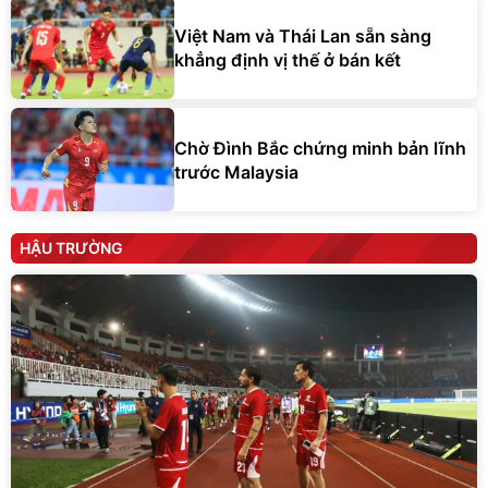
Việt Nam và Thái Lan sẵn sàng
khẳng định vị thế ở bán kết
Chờ Đình Bắc chứng minh bản lĩnh
trước Malaysia
HẬU TRƯỜNG