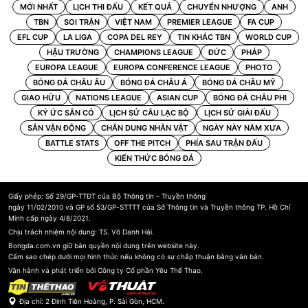
MỚI NHẤT
LỊCH THI ĐẤU
KẾT QUẢ
CHUYỂN NHƯỢNG
ANH
TBN
SOI TRẬN
VIỆT NAM
PREMIER LEAGUE
FA CUP
EFL CUP
LA LIGA
COPA DEL REY
TIN KHÁC TBN
WORLD CUP
HẬU TRƯỜNG
CHAMPIONS LEAGUE
ĐỨC
PHÁP
EUROPA LEAGUE
EUROPA CONFERENCE LEAGUE
PHOTO
BÓNG ĐÁ CHÂU ÂU
BÓNG ĐÁ CHÂU Á
BÓNG ĐÁ CHÂU MỸ
GIAO HỮU
NATIONS LEAGUE
ASIAN CUP
BÓNG ĐÁ CHÂU PHI
KÝ ỨC SÂN CỎ
LỊCH SỬ CÂU LẠC BỘ
LỊCH SỬ GIẢI ĐẤU
SÂN VẬN ĐỘNG
CHÂN DUNG NHÂN VẬT
NGÀY NÀY NĂM XƯA
BATTLE STATS
OFF THE PITCH
PHÍA SAU TRẬN ĐẤU
KIẾN THỨC BÓNG ĐÁ
Giấy phép: Số 29/GP-TTĐT của Bộ Thông tin - Truyền thông
ngày 11/02/2010 và GP số 53/GP-STTTT của Sở Thông tin và Truyền thông TP. Hồ Chí
Minh cấp ngày 4/8/2021.
Chịu trách nhiệm nội dung: TS. Võ Danh Hải.
Bongda.com.vn giữ bản quyền nội dung trên website này.
Cấm sao chép dưới mọi hình thức nếu không có sự chấp thuận bằng văn bản.
Vận hành và phát triển bởi Công ty Cổ phần Yêu Thể Thao.
Địa chỉ: 2 Đinh Tiên Hoàng, P. Sài Gòn, HCM.