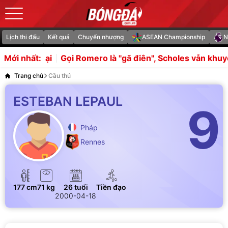
Lịch thi đấu
Kết quả
Chuyển nhượng
ASEAN Championship
N
 ở lại
Gọi Romero là "gã điên", Scholes vẫn khuyên MU 
Mới nhất:
Trang chủ
Cầu thủ
ESTEBAN LEPAUL
9
Pháp
Rennes
177 cm
71 kg
26 tuổi
Tiền đạo
2000-04-18