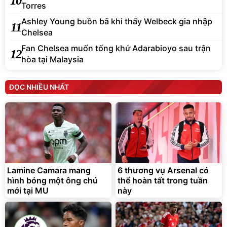
10
Torres
Ashley Young buồn bã khi thấy Welbeck gia nhập
11
Chelsea
Fan Chelsea muốn tống khứ Adarabioyo sau trận
12
hòa tại Malaysia
ĐỌC NHIỀU NHẤT
Lamine Camara mang
6 thương vụ Arsenal có
hình bóng một ông chủ
thể hoàn tất trong tuần
mới tại MU
này